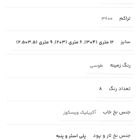
تراکم
3600
سایز
12 متری (4×3)
,
6 متری (3×2)
,
9 متری (3.5×2.5)
رنگ زمینه
طوسی
تعداد رنگ
8
جنس نخ خاب
آکریلیک ویسکوز
جنس نخ تار و پود
پلی استر و پنبه