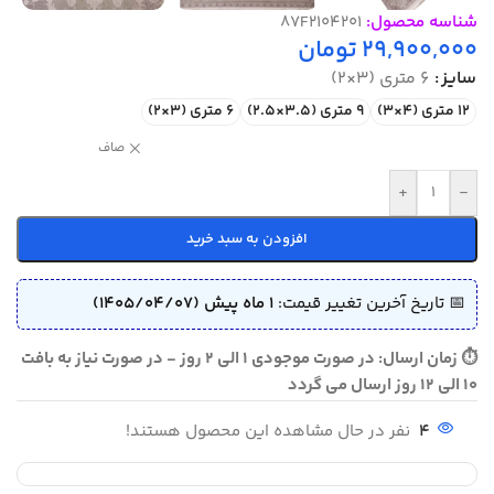
شناسه محصول:
87F2104201
29,900,000
تومان
سایز
6 متری (3×2)
12 متری (4×3)
9 متری (3.5×2.5)
6 متری (3×2)
صاف
+
-
افزودن به سبد خرید
📅 تاریخ آخرین تغییر قیمت:
1 ماه پیش (1405/04/07)
⏱ زمان ارسال: در صورت موجودی 1 الی 2 روز - در صورت نیاز به بافت
10 الی 12 روز ارسال می گردد
4
نفر در حال مشاهده این محصول هستند!