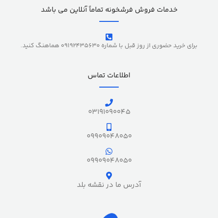
خدمات فروش فرشخونه تماماً آنلاین می باشد
برای خرید حضوری از روز قبل با شماره 09192435630 هماهنگ کنید.
اطلاعات تماس
03191090045
09909048050
09909048050
آدرس ما در نقشه بلد