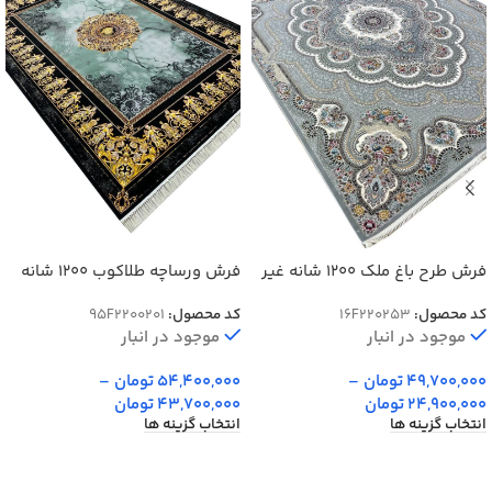
فرش طرح باغ ملک 1200 شانه غیر
فرش ورساچه طلاکوب 1200 شانه
برجسته
کد 201
کد محصول:
16F220253
کد محصول:
95F2200201
موجود در انبار
موجود در انبار
49,700,000
تومان
–
54,400,000
تومان
–
24,900,000
تومان
43,700,000
تومان
انتخاب گزینه ها
انتخاب گزینه ها