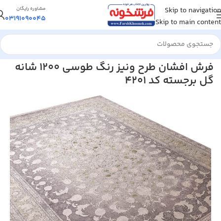
Skip to navigation
مشاوره رایگان
03191090045
Skip to main content
خانه
/
فرش ماشینی
/
فرش 1200 شانه
فرش افشان طرح ونیز رنگ طوسی 1200 شانه
گل برجسته کد 4201