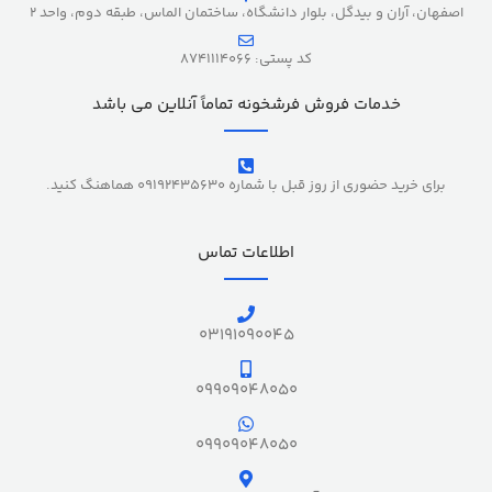
اصفهان، آران و بیدگل، بلوار دانشگاه، ساختمان الماس، طبقه دوم، واحد 2
کد پستی: 8741114066
خدمات فروش فرشخونه تماماً آنلاین می باشد
برای خرید حضوری از روز قبل با شماره 09192435630 هماهنگ کنید.
اطلاعات تماس
03191090045
09909048050
09909048050