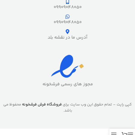
09909048050
09909048050
آدرس ما در نقشه بلد
مجوز های رسمی فرشخونه
کپی رایت – تمام حقوق این وب سایت برای
فروشگاه فرش فرشخونه
محفوظ می
باشد.