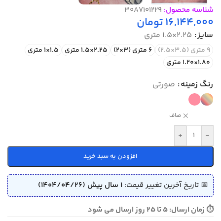
شناسه محصول:
30A7101229
16,144,000
تومان
سایز
2.25×1.5 متری
9 متری (3.5×2.5)
6 متری (3×2)
2.25×1.5 متری
1.5×1 متری
1.80×1.20 متری
رنگ زمینه
صورتی
صاف
+
-
افزودن به سبد خرید
📅 تاریخ آخرین تغییر قیمت:
1 سال پیش (1404/04/26)
⏱ زمان ارسال: 5 تا 25 روز ارسال می شود