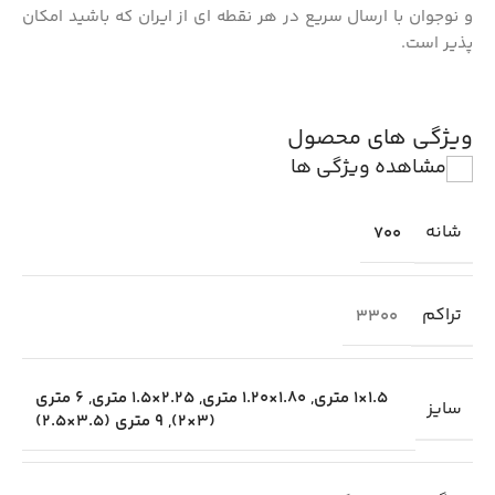
و نوجوان با ارسال سریع در هر نقطه ای از ایران که باشید امکان
پذیر است.
ویژگی های محصول
مشاهده ویژگی ها
شانه
700
تراکم
3300
1.5×1 متری
,
1.80×1.20 متری
,
2.25×1.5 متری
,
6 متری
سایز
(3×2)
,
9 متری (3.5×2.5)