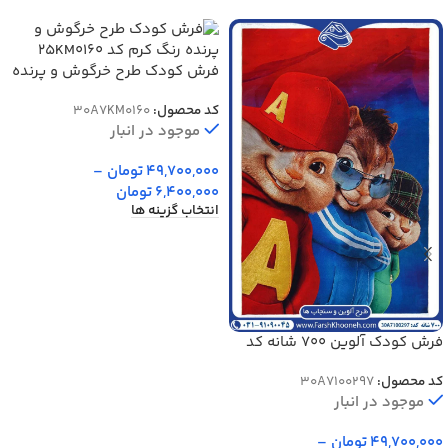
فرش کودک طرح خرگوش و پرنده
رنگ کرم کد 25KM0160
کد محصول:
30A7KM0160
موجود در انبار
49,700,000
تومان
–
6,400,000
تومان
انتخاب گزینه ها
فرش کودک آلوین 700 شانه کد
7100297
کد محصول:
30A7100297
موجود در انبار
49,700,000
تومان
–