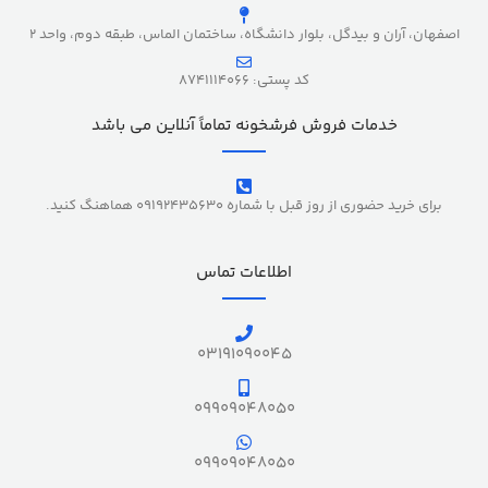
اصفهان، آران و بیدگل، بلوار دانشگاه، ساختمان الماس، طبقه دوم، واحد 2
کد پستی: 8741114066
خدمات فروش فرشخونه تماماً آنلاین می باشد
برای خرید حضوری از روز قبل با شماره 09192435630 هماهنگ کنید.
اطلاعات تماس
03191090045
09909048050
09909048050