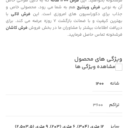
فرشخونه بخواهید. این
فرش 1200 شانه
که به دلیل طراحی خاص
آن به نوعی
فرش وینتیج
هم به شما می رود، محصولی خاص و
جذاب برای دکوراسیون های امروزی است.
این
فرش لاکی
با
بهترین کیفیت و با ضمانت بازگشت 7 روزه عرضه می کند. برای
دریافت اطلاعات بیشتر با مشاوران ما در بخش فروش
فرش کاشان
فرشخونه تماس حاصل فرمایید.
ویژگی های محصول
مشاهده ویژگی ها
شانه
1200
تراکم
3600
سایز
12 متری (4×3)
,
6 متری (3×2)
,
9 متری (3.5×2.5)