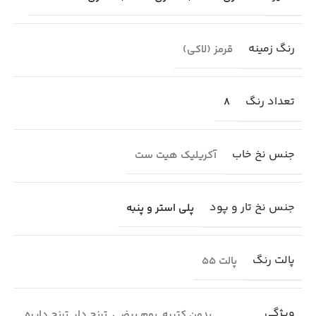
رنگ زمینه
قرمز (لاکی)
تعداد رنگ
8
جنس نخ خاب
آکریلیک هیت ست
جنس نخ تار و پود
پلی استر و پنبه
پالت رنگ
پالت 55
ویژگی
بدون کتیبه
,
بوم بیضی
,
ترنج دار
,
ترنج دایره
,