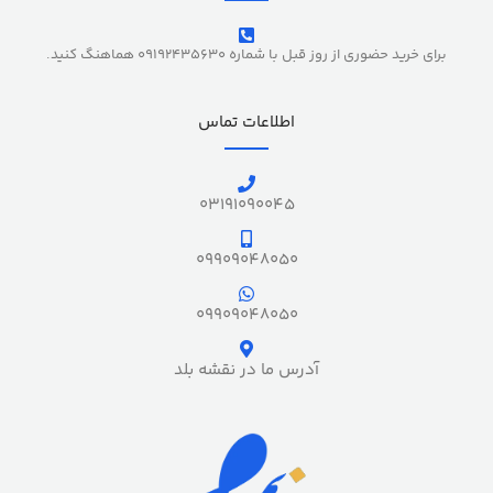
برای خرید حضوری از روز قبل با شماره 09192435630 هماهنگ کنید.
اطلاعات تماس
03191090045
09909048050
09909048050
آدرس ما در نقشه بلد