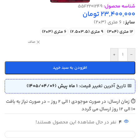
شناسه محصول:
55F2201249
23,400,000
تومان
سایز
6 متری (3×2)
12 متری (4×3)
9 متری (3.5×2.5)
6 متری (3×2)
صاف
+
-
افزودن به سبد خرید
📅 تاریخ آخرین تغییر قیمت:
1 ماه پیش (1405/04/06)
⏱ زمان ارسال: در صورت موجودی 1 الی 2 روز - در صورت نیاز به بافت
10 الی 12 روز ارسال می گردد
4
نفر در حال مشاهده این محصول هستند!