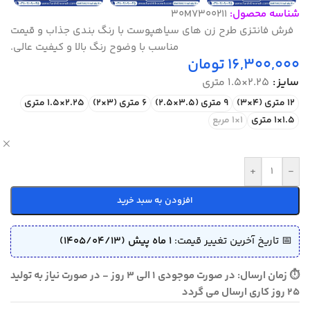
شناسه محصول:
30M7300211
فرش فانتزی طرح زن های سیاهپوست با رنگ بندی جذاب و قیمت
مناسب با وضوح رنگ بالا و کیفیت عالی.
16,300,000
تومان
سایز
2.25×1.5 متری
12 متری (4×3)
9 متری (3.5×2.5)
6 متری (3×2)
2.25×1.5 متری
1.5×1 متری
1×1 مربع
ص
+
-
افزودن به سبد خرید
📅 تاریخ آخرین تغییر قیمت:
1 ماه پیش (1405/04/13)
⏱ زمان ارسال: در صورت موجودی 1 الی 3 روز - در صورت نیاز به تولید
25 روز کاری ارسال می گردد