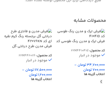
هیچ دیدگاهی برای این محصول نوشته نشده است.
محصولات مشابه
فرش ترک و مدرن رنگ طوسی کد
41041D
فرش مدرن طرح درختی گل
کد محصول:
22M441041d
برجسته رنگ کرم نقره ای کد
موجود در انبار
کد محصول:
22M442076
42076KN
موجود در انبار
34,700,000
تومان
–
700,000
تومان
117,500,000
تومان
–
انتخاب گزینه ها
1,200,000
تومان
انتخاب گزینه ها