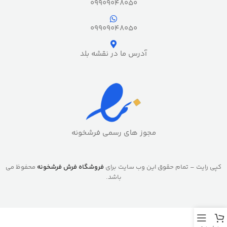
09909048050
09909048050
آدرس ما در نقشه بلد
مجوز های رسمی فرشخونه
کپی رایت – تمام حقوق این وب سایت برای
فروشگاه فرش فرشخونه
محفوظ می
باشد.