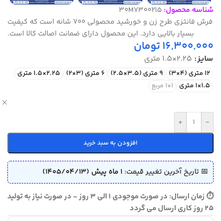
شناسه محصول:
30M7300215
فرش فانتزی طرح زن و خورشید محصولی 700 شانه است که کیفیت
بسیار بالایی دارد. این محصول دارای ضمانت اصالت کالا است.
16,300,000
تومان
سایز
2.25×1.5 متری
12 متری (4×3)
9 متری (3.5×2.5)
6 متری (3×2)
2.25×1.5 متری
1.5×1 متری
1×1 مربع
ص
+
-
افزودن به سبد خرید
📅 تاریخ آخرین تغییر قیمت:
1 ماه پیش (1405/04/13)
⏱ زمان ارسال: در صورت موجودی 1 الی 3 روز - در صورت نیاز به تولید
25 روز کاری ارسال می گردد