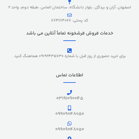
اصفهان، آران و بیدگل، بلوار دانشگاه، ساختمان الماس، طبقه دوم، واحد 2
کد پستی: 8741114066
خدمات فروش فرشخونه تماماً آنلاین می باشد
برای خرید حضوری از روز قبل با شماره 09192435630 هماهنگ کنید.
اطلاعات تماس
03191090045
09909048050
09909048050