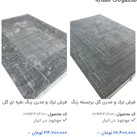
محصولات مشابه
فرش ترک و مدرن گل برجسته رنگ
فرش ترک و مدرن رنگ نقره ای گل
نقره ای کد 41160n
برجسته کد 41142N
کد محصول:
22M441160n
کد محصول:
22M441142n
موجود در انبار
موجود در انبار
117,400,000
تومان
–
34,700,000
تومان
–