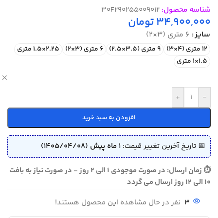
شناسه محصول:
30F290255009012
34,900,000
تومان
سایز
6 متری (3×2)
12 متری (4×3)
9 متری (3.5×2.5)
6 متری (3×2)
2.25×1.5 متری
1.5×1 متری
ص
+
-
افزودن به سبد خرید
📅 تاریخ آخرین تغییر قیمت:
1 ماه پیش (1405/04/08)
⏱ زمان ارسال: در صورت موجودی 1 الی 2 روز - در صورت نیاز به بافت
10 الی 12 روز ارسال می گردد
3
نفر در حال مشاهده این محصول هستند!