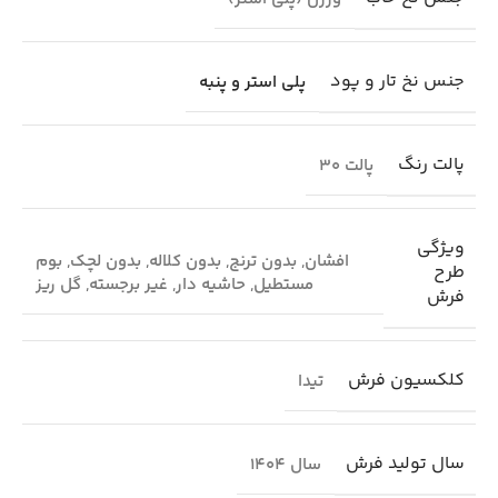
جنس نخ تار و پود
پلی استر و پنبه
پالت رنگ
پالت 30
ویژگی
افشان
,
بدون ترنج
,
بدون کلاله
,
بدون لچک
,
بوم
طرح
مستطیل
,
حاشیه دار
,
غیر برجسته
,
گل ریز
فرش
کلکسیون فرش
تیدا
سال تولید فرش
سال 1404