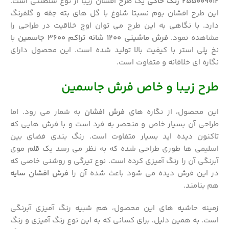
255009012 رنگ خاکی
یک طرح افشان زیبا از نوع سلطنتی است.
این طرح افشان بوم نسبتا شلوغ با گل های بته جقه و گلفرنگ
دارد. با نگاهی به این طرح می توان اوج خلاقیت در طراحی را
مشاهده نمود.
فرش ماشینی 1200 شانه تراکم 3600 جاسمین
با
نخ پلی استر با کیفیت بالا تولید شده است. این محصول دارای
نگاره ای خلاقانه و متفاوت است.
طرح زیبا و خاص فرش جاسمین
این محصول، از نگاره های
فرش افشان
به شمار می رود. اما
طراحی آن بسیار خاص و منحصر به فرد است و با فرش هایی که
تاکنون دیده اید بسیار متفاوت است. رنگ بندی فضای بین
اسلیمی ها طوری طراحی شده که به نظر می رسد یک قلم موی
آبرنگی آن را رنگ آمیزی کرده است. نوع تیرگی و روشنی خاصی که
در این فرش دیده می شود باعث شده آن را
فرش افشان سایه
هم بنامند.
زمینه حاشیه های این محصول، هم شبیه رنگ آمیزی آبرنگی
است. به همین دلیل، برای کسانی که به این نوع رنگ آمیزی و رنگ