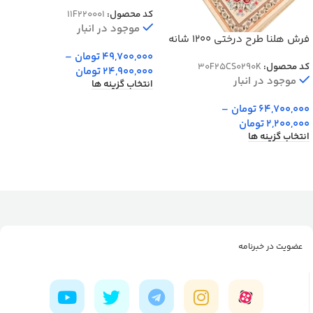
برجسته کد 20001
کد محصول:
11F220001
موجود در انبار
فرش هلنا طرح درختی 1200 شانه
معادل 77 رج دستبافت کد
49,700,000
تومان
–
کد محصول:
30F25CS0290K
25CS0290
24,900,000
تومان
موجود در انبار
انتخاب گزینه ها
64,700,000
تومان
–
2,200,000
تومان
انتخاب گزینه ها
عضویت در خبرنامه