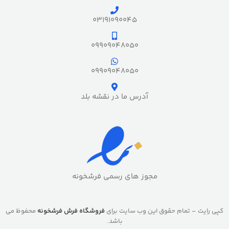
03191090045
09909048050
09909048050
آدرس ما در نقشه بلد
مجوز های رسمی فرشخونه
کپی رایت – تمام حقوق این وب سایت برای
فروشگاه فرش فرشخونه
محفوظ می
باشد.