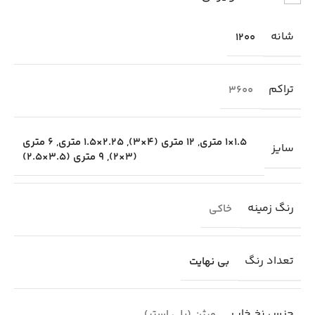
شانه
1200
تراکم
3600
1.5×1 متری
,
12 متری (4×3)
,
2.25×1.5 متری
,
6 متری
سایز
(3×2)
,
9 متری (3.5×2.5)
رنگ زمینه
خاکی
تعداد رنگ
بی نهایت
جنس نخ خاب
ورژن (پلی استر)