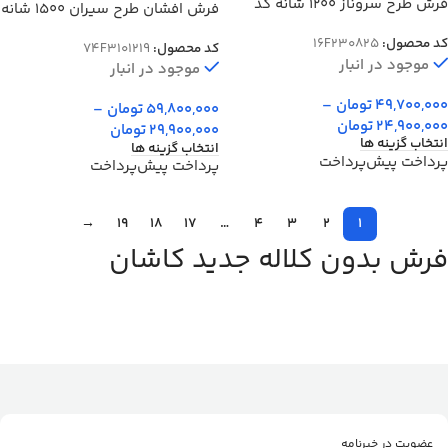
فرش طرح سروناز 1200 شانه کد
فرش افشان طرح سیران 1500 شانه
0825
10 رنگ کد 3101219
کد محصول:
16F230825
کد محصول:
74F3101219
موجود در انبار
موجود در انبار
49,700,000
تومان
–
59,800,000
تومان
–
24,900,000
تومان
29,900,000
تومان
انتخاب گزینه ها
انتخاب گزینه ها
پرداخت پیش‌پرداخت
پرداخت پیش‌پرداخت
→
19
18
17
…
4
3
2
1
فرش بدون کلاله جدید کاشان
عضویت در خبرنامه