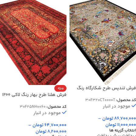
فرش تندیس طرح شکارگاه رنگ
ویژه
خاکستری 1500 شانه کد 20CT0000
فرش هلنا طرح بهار رنگ لاکی 1200
کد محصول:
30F320CT0000T
شانه معادل 77 رج دستبافت کد
موجود در انبار
کد محصول:
30F25NH0060
25NH0060
موجود در انبار
86,700,000
تومان
–
11,000,000
تومان
64,700,000
تومان
–
انتخاب گزینه ها
8,200,000
تومان
پرداخت پیش‌پرداخت