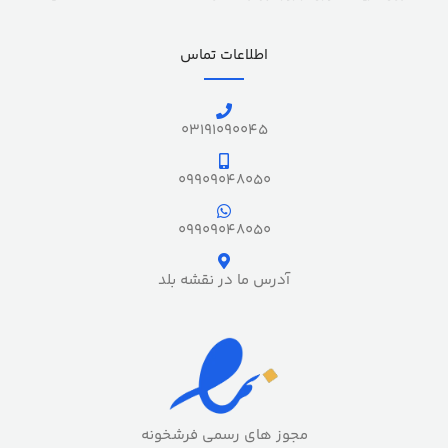
اطلاعات تماس
03191090045
09909048050
09909048050
آدرس ما در نقشه بلد
مجوز های رسمی فرشخونه