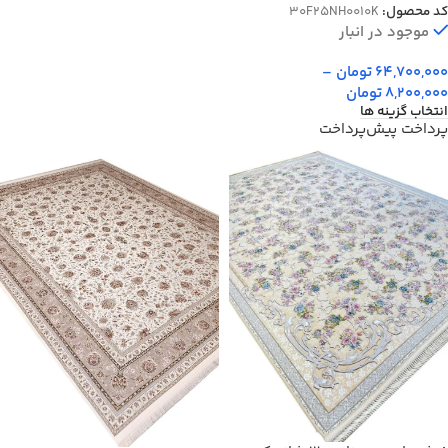
کد محصول:
30F25NH0010K
25NH0010
موجود در انبار
64,700,000
تومان
–
8,200,000
تومان
انتخاب گزینه ها
پرداخت پیش‌پرداخت