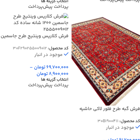
انتخاب گزینه ها
پرداخت پیش‌پرداخت
فرش کلاریس وینتیج طرح جاسمین
1200 شانه ساده کد 255009012
کد محصول:
30F290255009012
موجود در انبار
69,700,000
تومان
–
8,900,000
تومان
انتخاب گزینه ها
پرداخت پیش‌پرداخت
فرش گبه طرح فلور لاکی حاشیه
کرم کد 900411
کد محصول:
30B1900411
موجود در انبار