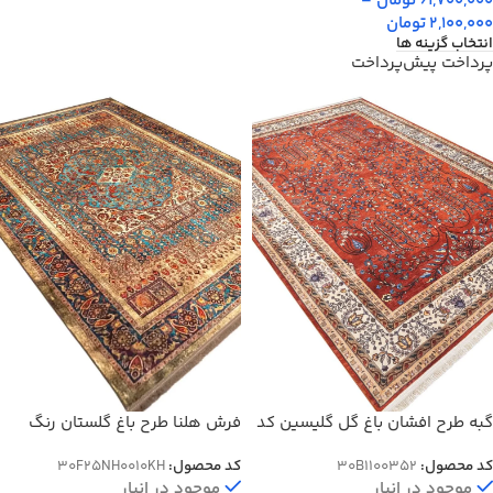
61,700,000
تومان
–
2,100,000
تومان
انتخاب گزینه ها
پرداخت پیش‌پرداخت
گبه طرح افشان باغ گل گلیسین کد
فرش هلنا طرح باغ گلستان رنگ
100352
خاکی معادل 77 رج دستبافت کد
کد محصول:
30B1100352
کد محصول:
30F25NH0010KH
25NH0010
موجود در انبار
موجود در انبار