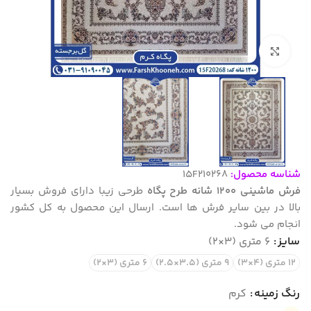
بزرگنمایی تصویر
شناسه محصول:
15F210268
فرش ماشینی 1200 شانه طرح پگاه
طرحی زیبا دارای فروش بسیار
بالا در بین سایر فرش ها است. ارسال این محصول به کل کشور
انجام می شود.
سایز
6 متری (3×2)
12 متری (4×3)
9 متری (3.5×2.5)
6 متری (3×2)
رنگ زمینه
کرم