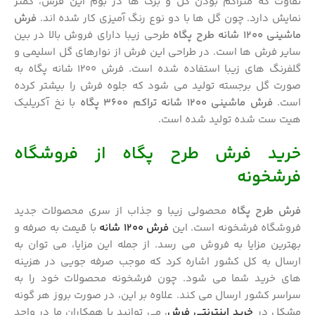
تفاوت که متراکم بودن گل و برگ ها در بوم این فرش، کمتر
نمایش دارد. چون گل ها با دو نوع رنگ آمیزی کار شده اند.
فرش
ماشینی 1200 شانه طرح پگاه
طرحی زیبا دارای فروش بالا در بین
سایر فرش ها است. در طراحی این فرش از نوارهای گل اسلیمی و
گلفرنگ های زیبا استفاده شده است. فرش 1200 شانه پگاه به
صورت گل برجسته تولید می شود که جلوه فرش را بیشتر کرده
است.
فرش ماشینی 1200 شانه تراکم 3600 پگاه
با نخ آکریلیک
هیت ست شده تولید شده است.
خرید فرش طرح پگاه از فروشگاه
فرشخونه
فرش طرح پگاه
محصولی زیبا و جذاب از سری محصولات جدید
فروشگاه فرشخونه است. این
فرش 1200 شانه
با قیمت به صرفه و
بهترین مزایا به فروش می رسد. از جمله این مزایا، می توان به
ارسال به کل کشور اشاره کرد که موجب صرفه جویی در هزینه
های خرید شما می شود. چون فرشخونه محصولات خود را به
سراسر کشور ارسال می کند. علاوه بر این، در صورت بروز هر گونه
مشکل در
خرید اینترنتی فرش
، می توانید با همکاران ما در واحد