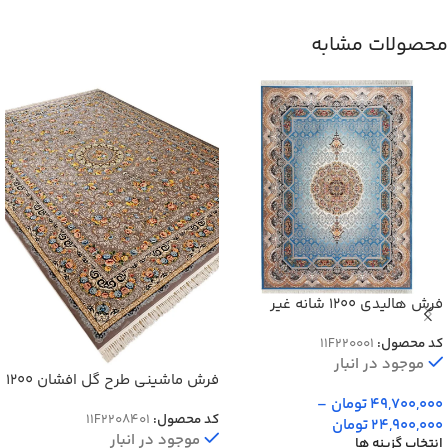
محصولات مشابه
فرش هالیدی 1200 شانه غیر
برجسته کد 20001
کد محصول:
11F220001
موجود در انبار
فرش ماشینی طرح گل افشان 1200
شانه غیر برجسته کد 8401
49,700,000
تومان
–
کد محصول:
11F2208401
24,900,000
تومان
موجود در انبار
انتخاب گزینه ها