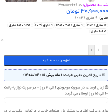
شناسه محصول:
30M1100626BA
30,900,000
تومان
سایز
6 متری (3×2)
12 متری (4×3)
9 متری (3.5×2.5)
6 متری (3×2)
2.25×1.5 متری
1.5×1 متری
ص
+
-
افزودن به سبد خرید
📅 تاریخ آخرین تغییر قیمت:
1 ماه پیش (1405/04/11)
⏱ زمان ارسال: در صورت موجودی 1 الی 3 روز - در صورت نیاز به بافت
10 الی 15 روز ارسال می گردد
برای دریافت اطلاعات بیشتر یا راهنمای خرید با ما تماس بگیرید یا در