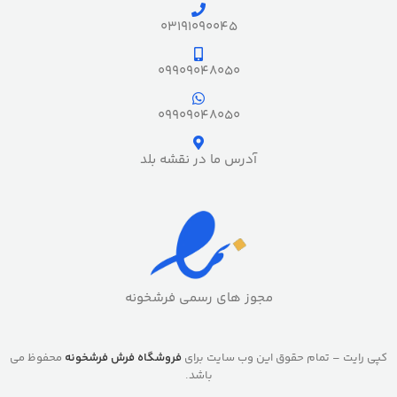
03191090045
09909048050
09909048050
آدرس ما در نقشه بلد
مجوز های رسمی فرشخونه
کپی رایت – تمام حقوق این وب سایت برای
فروشگاه فرش فرشخونه
محفوظ می
باشد.