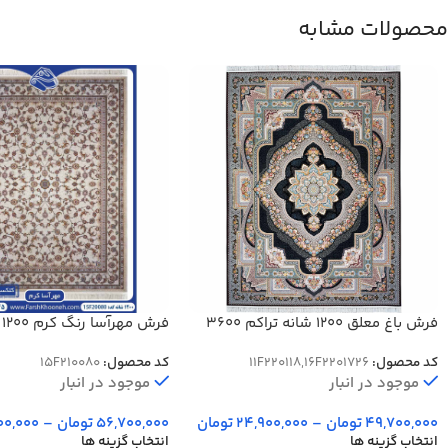
محصولات مشابه
فرش باغ معلق 1200 شانه تراکم 3600
فر
برجسته کد 20080
کد محصول:
11F220118,16F2201726
کد محصول:
15F210080
موجود در انبار
موجود در انبار
49,700,000
تومان
–
24,900,000
تومان
56,700,000
تومان
–
00,000
انتخاب گزینه ها
انتخاب گزینه ها