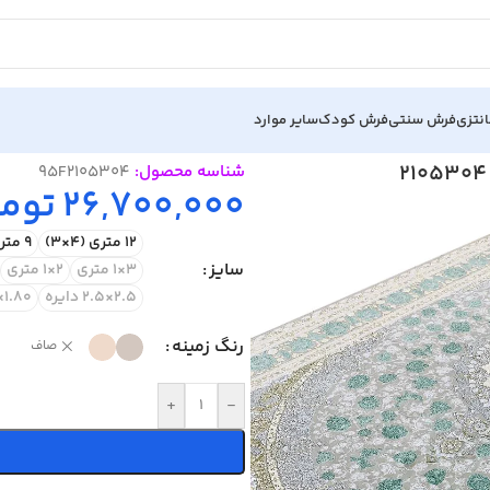
نتزی
فرش سنتی
فرش کودک
سایر موارد
شناسه محصول:
95F2105304
26,700,000
توما
12 متری (4×3)
9 متری (3.5×2.5)
سایز
3×1 متری
2×1 متری
2.5×2.5 دایره
1.80×1.20 متری
رنگ زمینه
صاف
+
-