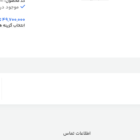
کد محصول:
01
موجود در ا
49,700,000
ت
انتخاب گزینه ه
اطلاعات تماس