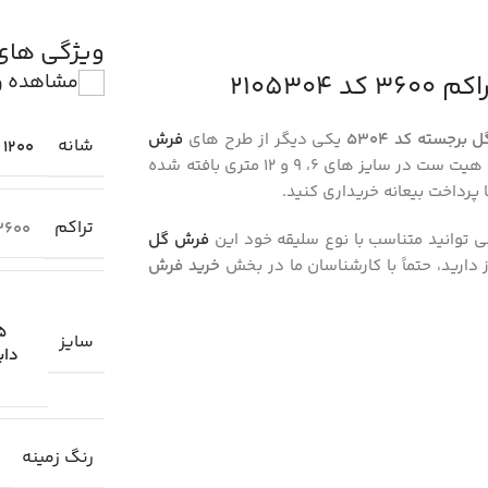
ویژگی ها
مشاهده و
یکی دیگر از طرح های
فرش
شانه
1200
با نخ اکریلیک هیت ست در سایز های 6، 9 و 12 متری بافته شده
پرداخت بیعانه خریداری کنید.
تراکم
3600
 توانید متناسب با نوع سلیقه خود این
فرش گل
ز دارید، حتماً با کارشناسان ما در بخش
خرید فرش
.25
سایز
دای
رنگ زمینه