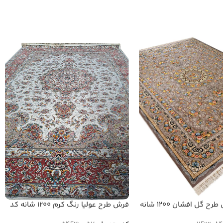
فرش ماشینی طرح گل افشان 1200 شانه
فرش طرح عولیا رنگ کرم 1200 شانه کد
840
54F210057