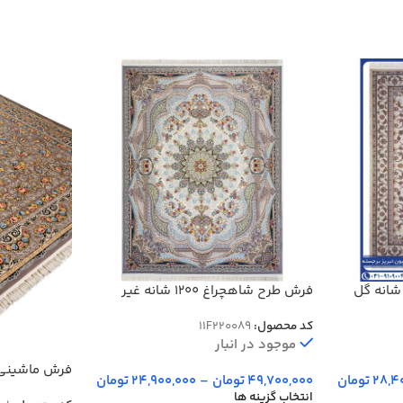
ش مهرآسا رنگ کرم 1200 شانه گل
فرش طرح شاهچراغ 1200 شانه غیر
برجسته کد 20089
کد محصول:
11F220089
موجود در انبار
28,4
تومان
49,700,000
تومان
–
24,900,000
تومان
غیر برجسته کد 1
انتخاب گزینه ها