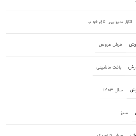
اتاق پذیرایی
,
اتاق خواب
رش
فرش عروس
رش
بافت ماشینی
رش
سال 1403
سبز
رش
فرش کلاسیک