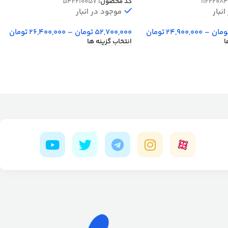
11F22084
کد محصول:
54F210057
نبار
موجود در انبار
ومان
–
24,900,000
تومان
52,700,000
تومان
–
26,400,000
تومان
ا
انتخاب گزینه ها