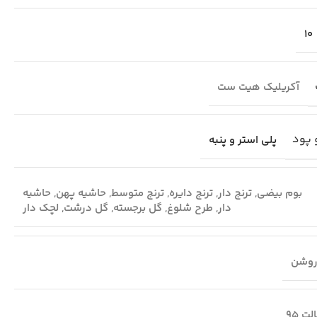
10
آکریلیک هیت ست
 پود
پلی استر و پنبه
بوم بیضی
,
ترنج دار
,
ترنج دایره
,
ترنج متوسط
,
حاشیه پهن
,
حاشیه
دار
,
طرح شلوغ
,
گل برجسته
,
گل درشت
,
لچک دار
وشن
لت 95