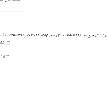
 سبز تراکم 3600 کد 2105304”
دیدگاه
فقط
هیچ دی