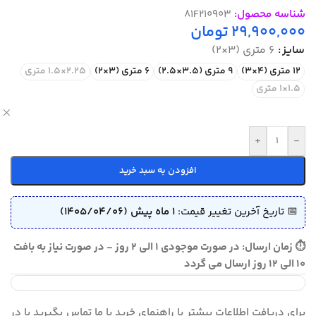
شناسه محصول:
81F210903
29,900,000
تومان
سایز
6 متری (3×2)
12 متری (4×3)
9 متری (3.5×2.5)
6 متری (3×2)
2.25×1.5 متری
1.5×1 متری
ص
+
-
افزودن به سبد خرید
📅 تاریخ آخرین تغییر قیمت:
1 ماه پیش (1405/04/06)
⏱ زمان ارسال: در صورت موجودی 1 الی 2 روز - در صورت نیاز به بافت
10 الی 12 روز ارسال می گردد
برای دریافت اطلاعات بیشتر یا راهنمای خرید با ما تماس بگیرید یا در