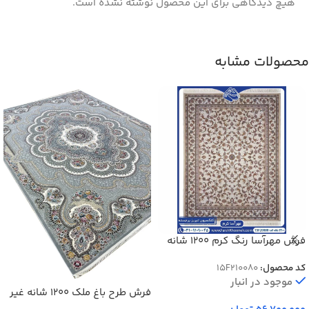
هیچ دیدگاهی برای این محصول نوشته نشده است.
محصولات مشابه
فرش مهرآسا رنگ کرم 1200 شانه
گل برجسته کد 20080
کد محصول:
15F210080
موجود در انبار
فرش طرح باغ ملک 1200 شانه غیر
برجسته