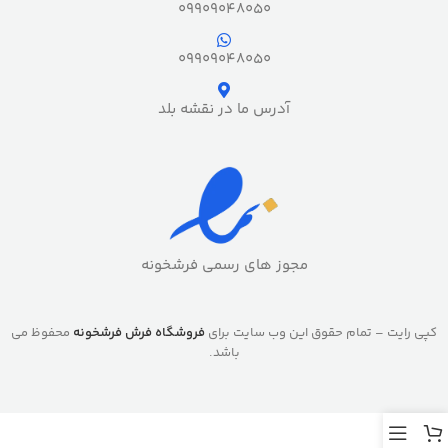
09909048050
09909048050
آدرس ما در نقشه بلد
مجوز های رسمی فرشخونه
کپی رایت – تمام حقوق این وب سایت برای
فروشگاه فرش فرشخونه
محفوظ می
باشد.