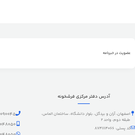
عضویت در خبرنامه
آدرس دفتر مرکزی فرشخونه
اصفهان، آران و بیدگل، بلوار دانشگاه، ساختمان الماس،
1090045
طبقه دوم، واحد 2
9048050
کد پستی: 8741114066
9048050