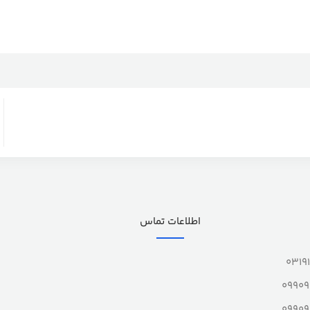
اطلاعات تماس
0319
0990
0990