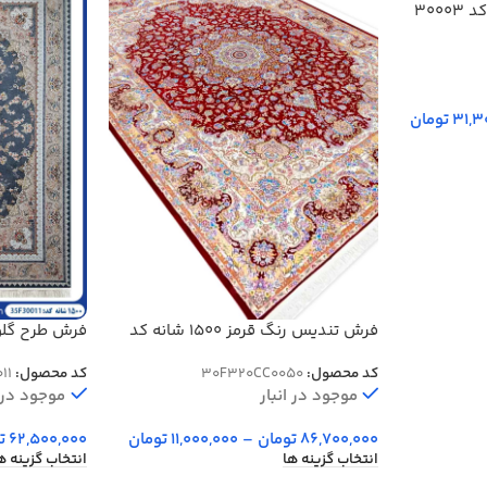
31,3
تومان
فرش تندیس رنگ قرمز 1500 شانه کد
فرش طرح گلورین 1500 شانه
20CC0050
کد محصول:
30F320CC0050
کد محصول:
11
موجود در انبار
موجود در ا
86,700,000
تومان
–
11,000,000
تومان
62,500,000
ت
انتخاب گزینه ها
انتخاب گزینه ه