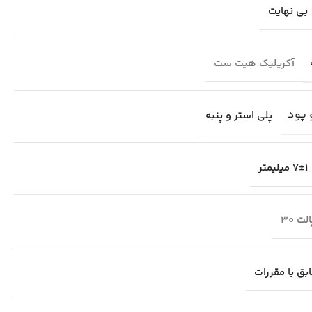
بی نهایت
آکریلیک هیت ست
 پود
پلی استر و پنبه
7±1 میلیمتر
لت 30
بق با مقررات