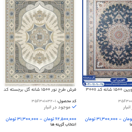
 کد 30011
فرش طرح نور 1500 شانه گل برجسته کد
301032
35F300
کد محصول:
35F301032-1
نبار
موجود در انبار
ومان
–
31,300,000
تومان
62,500,000
تومان
–
31,300,000
تومان
ا
انتخاب گزینه ها