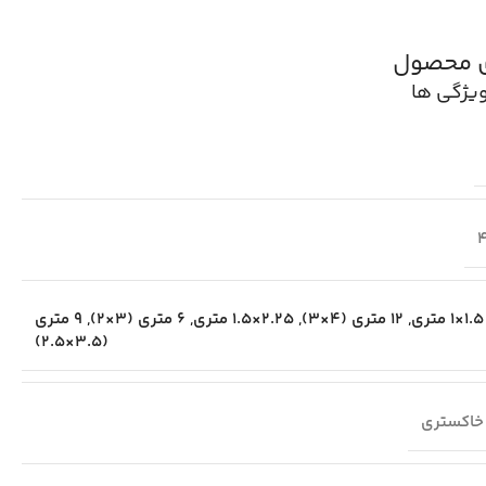
ی محصول
یژگی ها
1.5×1 متری
,
12 متری (4×3)
,
2.25×1.5 متری
,
6 متری (3×2)
,
9 متری
(3.5×2.5)
خاکستری