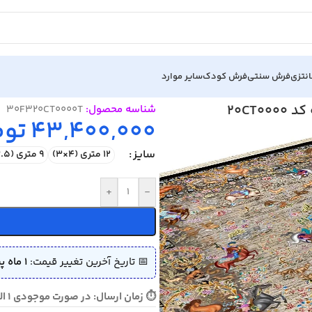
نتزی
فرش سنتی
فرش کودک
سایر موارد
ه کد 20CT0000
شناسه محصول:
30F320CT0000T
43,400,000
توم
سایز
12 متری (4×3)
9 متری (3.5×2.5)
+
-
📅 تاریخ آخرین تغییر قیمت:
1 ماه پیش (1405/04/06)
⏱ زمان ارسال: در صورت موجودی 1 الی 3 روز - در صورت نیاز به بافت 10 الی 15 روز ارسال می گردد