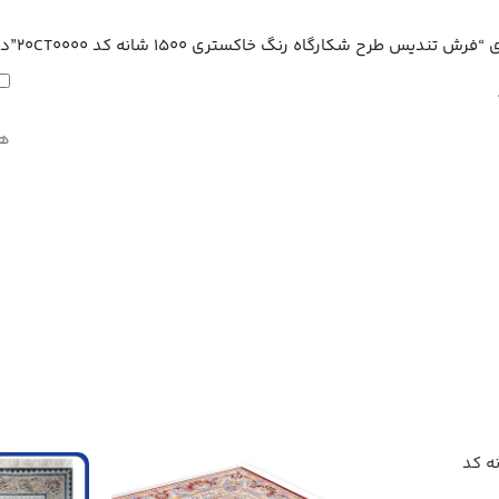
یس طرح شکارگاه رنگ خاکستری 1500 شانه کد 20CT0000”
دی
هی