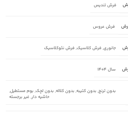
ش
فرش تندیس
رش
فرش عروس
رش
جانوری
,
فرش کلاسیک
,
فرش نئوکلاسیک
رش
سال 1404
بدون ترنج
,
بدون کتیبه
,
بدون کلاله
,
بدون لچک
,
بوم مستطیل
,
حاشیه دار
,
غیر برجسته