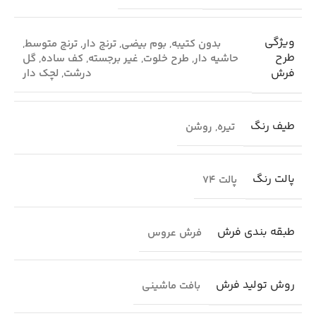
ویژگی
بدون کتیبه
,
بوم بیضی
,
ترنج دار
,
ترنج متوسط
,
طرح
حاشیه دار
,
طرح خلوت
,
غیر برجسته
,
کف ساده
,
گل
فرش
درشت
,
لچک دار
طیف رنگ
تیره
,
روشن
پالت رنگ
پالت 74
طبقه بندی فرش
فرش عروس
روش تولید فرش
بافت ماشینی