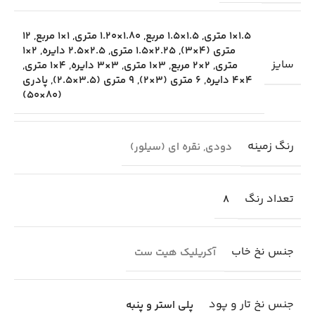
1.5×1 متری
,
1.5×1.5 مربع
,
1.80×1.20 متری
,
1×1 مربع
,
12
متری (4×3)
,
2.25×1.5 متری
,
2.5×2.5 دایره
,
2×1
سایز
متری
,
2×2 مربع
,
3×1 متری
,
3×3 دایره
,
4×1 متری
,
4×4 دایره
,
6 متری (3×2)
,
9 متری (3.5×2.5)
,
پادری
(80×50)
رنگ زمینه
دودی
,
نقره ای (سیلور)
تعداد رنگ
8
جنس نخ خاب
آکریلیک هیت ست
جنس نخ تار و پود
پلی استر و پنبه