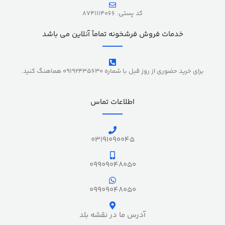
کد پستی: 8741114066
خدمات فروش فرشخونه تماماً آنلاین می باشد
برای خرید حضوری از روز قبل با شماره 09192435630 هماهنگ کنید.
اطلاعات تماس
03191090045
09909048050
09909048050
آدرس ما در نقشه بلد