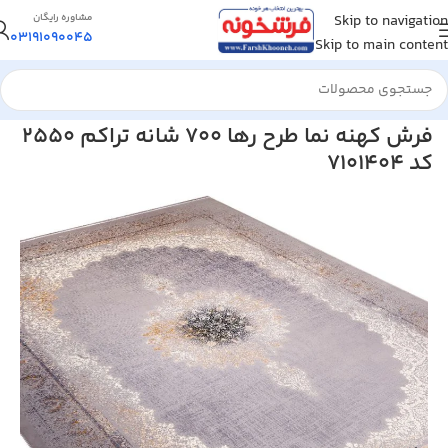
Skip to navigation
مشاوره رایگان
03191090045
Skip to main content
خانه
/
فرش ماشینی
/
فرش 700 شانه
فرش کهنه نما طرح رها 700 شانه تراکم 2550
کد 7101404