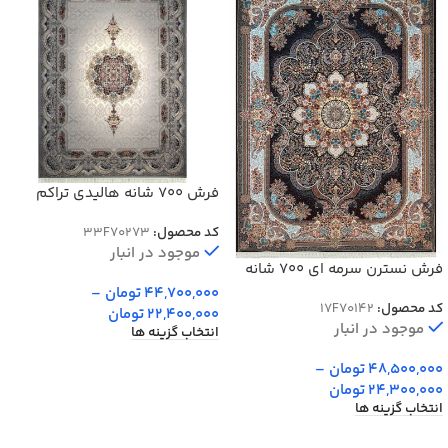
فرش 700 شانه هالیدی تراکم
2550 کد 70288
کد محصول:
33F70273
موجود در انبار
فرش نسترن سرمه ای 700 شانه
تراکم 2550 کد 70142
44,700,000
تومان
–
کد محصول:
17F70142
22,400,000
تومان
موجود در انبار
انتخاب گزینه ها
48,500,000
تومان
–
24,300,000
تومان
انتخاب گزینه ها