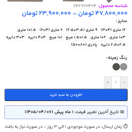
شناسه محصول:
74F7101404
47,800,000
تومان
–
23,900,000
تومان
سایز
12 متری (4×3)
9 متری (3.5×2.5)
6 متری (3×2)
1.5×1 متری
3×1 متری
2×1 متری
1.5×1.5 مربع
1×1 مربع
4×4 دایره
3×3 دایره
2.5×2.5 دایره
پادری (80×50)
رنگ زمینه
+
-
افزودن به سبد خرید
📅 تاریخ آخرین تغییر قیمت:
1 ماه پیش (1405/04/07)
⏱ زمان ارسال: در صورت موجودی 1 الی 3 روز - در صورت نیاز به بافت