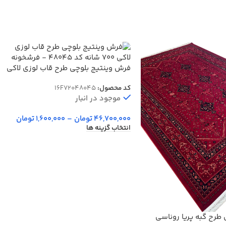
فرش وینتیج بلوچی طرح قاب لوزی لاکی
700 شانه کد 48045
کد محصول:
16F72048045
موجود در انبار
46,700,000
تومان
–
1,600,000
تومان
انتخاب گزینه ها
طرح گبه پریا روناسی