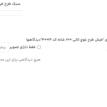
سبک طرح ف
لوچ لاکی 700 شانه کد 40022”
دیدگاهها
فقط دارای تصویر
هیچ دیدگاهی برای این مح