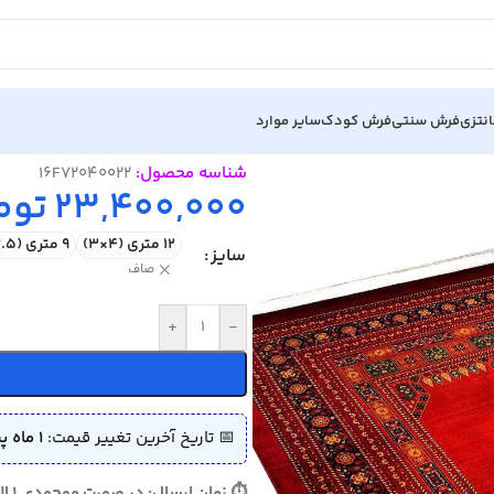
نتزی
فرش سنتی
فرش کودک
سایر موارد
شناسه محصول:
16F72040022
23,400,000
توم
12 متری (4×3)
9 متری (3.5×2.5)
سایز
صاف
+
-
📅 تاریخ آخرین تغییر قیمت:
1 ماه پیش (1405/04/02)
⏱ زمان ارسال: در صورت موجودی 1 الی 3 روز - در صورت نیاز به بافت 10 الی 15 روز ارسال می گردد