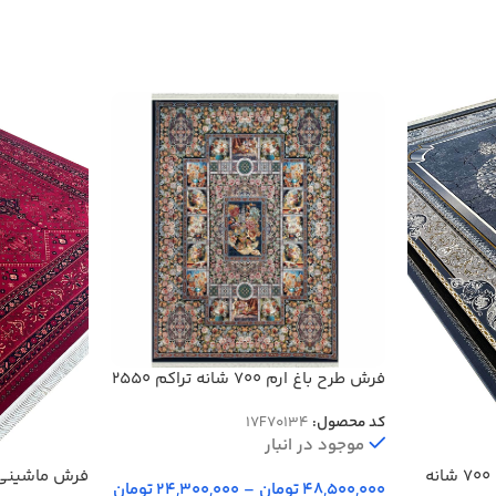
فرش طرح باغ ارم 700 شانه تراکم 2550
کد 70134
کد محصول:
17F70134
موجود در انبار
فرش طرح موج رنگ دلفینی 700 شانه
فرش ماشینی 
48,500,000
تومان
–
24,300,000
تومان