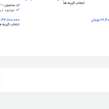
700 شانه کد 939
انتخاب گزینه ها
کد محصول:
39
موجود در ا
22,4
تومان
44,800,000
ت
انتخاب گزینه ه