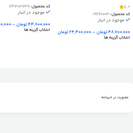
2550 کد 70021
10 رنگ کد 2737
کد محصول:
16F7102737
5.0
موجود در انبار
کد محصول:
18F710021
موجود در انبار
44,800,000
تومان
–
00,000
انتخاب گزینه ها
48,700,000
تومان
–
24,400,000
تومان
انتخاب گزینه ها
عضویت در خبرنامه