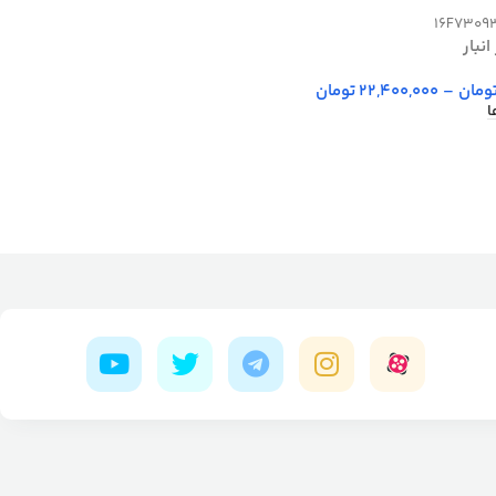
16F7309
نبار
ومان
–
22,400,000
تومان
ا