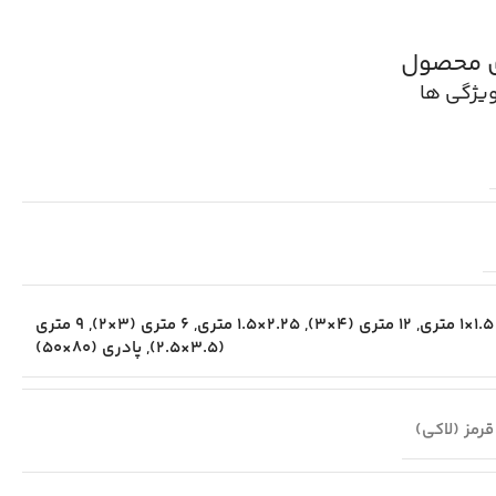
ی محصول
یژگی ها
1.5×1 متری
,
12 متری (4×3)
,
2.25×1.5 متری
,
6 متری (3×2)
,
9 متری
(3.5×2.5)
,
پادری (80×50)
قرمز (لاکی)