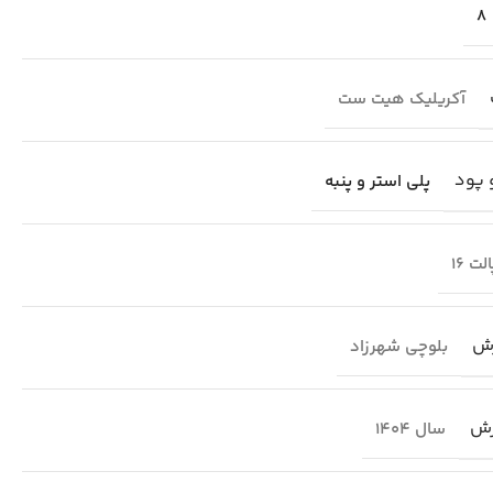
8
آکریلیک هیت ست
 پود
پلی استر و پنبه
لت 16
ش
بلوچی شهرزاد
رش
سال 1404