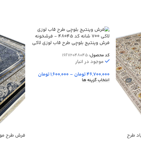
فرش وینتیج بلوچی طرح قاب لوزی لاکی
700 شانه کد 48045
کد محصول:
16F72048045
موجود در انبار
46,700,000
تومان
–
1,600,000
تومان
انتخاب گزینه ها
اد طرح