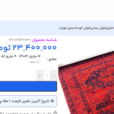
نتزی
فرش سنتی
فرش کودک
سایر موارد
شناسه محصول:
16F72040031
23,400,000
توم
12 متری (4×3)
9 متری (3.5×2.5)
سایز
صاف
+
-
📅 تاریخ آخرین تغییر قیمت:
1 ماه پیش (1405/04/02)
⏱ زمان ارسال: در صورت موجودی 1 الی 3 روز - در صورت نیاز به بافت 10 الی 15 روز ارسال می گردد