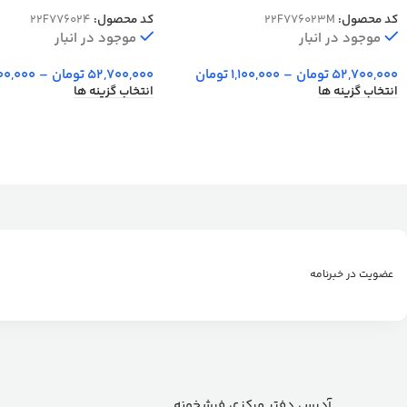
مسی 700 شانه کد 76023
افشان کرم 700 شانه کد 76024
کد محصول:
22F776023M
کد محصول:
22F776024
موجود در انبار
موجود در انبار
52,700,000
تومان
–
1,100,000
تومان
52,700,000
تومان
–
100,000
انتخاب گزینه ها
انتخاب گزینه ها
عضویت در خبرنامه
آدرس دفتر مرکزی فرشخونه