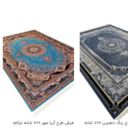
فرش طرح آریا مهر 700 شانه تراکم
فرش طرح موج رنگ دلفینی 700 شانه