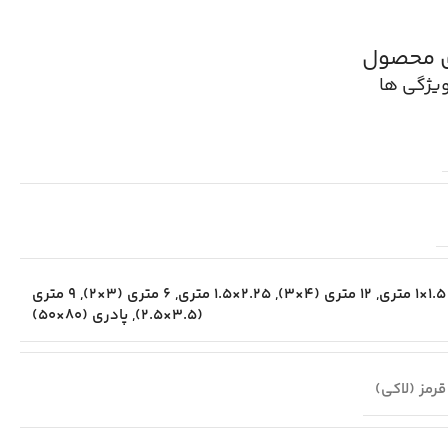
ی محصول
یژگی ها
1.5×1 متری
,
12 متری (4×3)
,
2.25×1.5 متری
,
6 متری (3×2)
,
9 متری
(3.5×2.5)
,
پادری (80×50)
قرمز (لاکی)