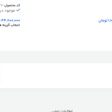
10 رنگ کد 2737
کد محصول:
37
موجود در ا
1,
تومان
44,800,000
ت
انتخاب گزینه ه
اطلاعات تماس