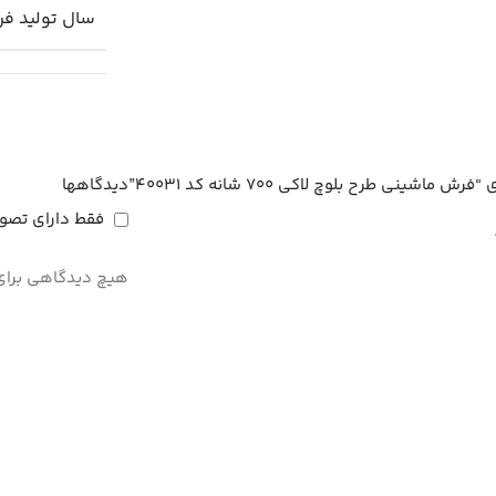
سال تولید ف
نی طرح بلوچ لاکی 700 شانه کد 40031”
دیدگاهها
فقط دارای تصوی
هیچ دیدگاهی برای