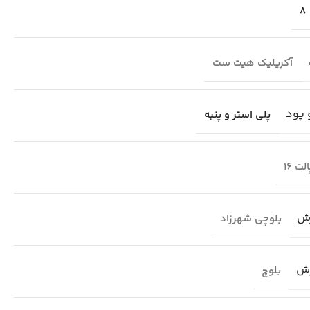
8
آکریلیک هیت ست
 پود
پلی استر و پنبه
لت 16
ش
بلوچی شهرزاد
رش
بلوچ