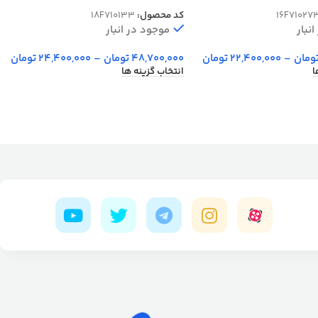
2550 کد 0133
کد محصول:
18F710133
16F71027
موجود در انبار
نبار
48,700,000
تومان
–
24,400,000
تومان
ومان
–
22,400,000
تومان
انتخاب گزینه ها
ا