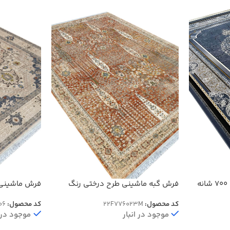
فرش گبه ماشینی طرح درختی رنگ
فرش ماشینی 
فرش طرح موج رنگ دلفینی 700 شانه
مسی 700 شانه کد 76023
رنگ کرم قهوه ای
کد محصول:
22F776023M
کد محصول:
06
موجود در انبار
موجود در ا