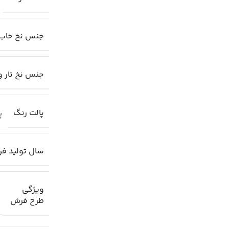
جنس نخ خاب
جنس نخ تار و
پالت رنگ
پا
سال تولید ف
ویژگی
طرح فرش