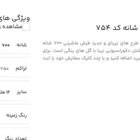
ویژگی ها
مشاهده و
از طرح های زیبای و جدید فرش ماشینی 700 شانه
شانه
700
شتن دکوراسیونی زیبا با گل های رنگی است. برای
ید اضافه کنید و با چند کلیک سفارش خود را ثبت
تراکم
2250
سایز
12 متری (4×3)
رنگ زمینه
تعداد رنگ