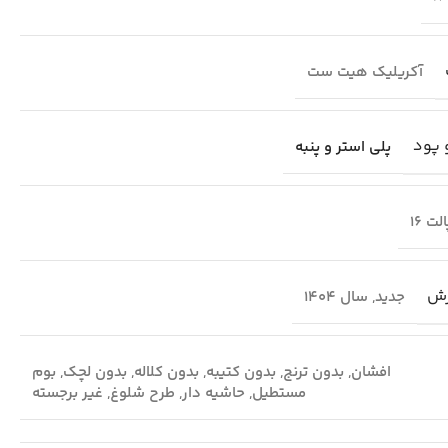
آکریلیک هیت ست
 پود
پلی استر و پنبه
لت 16
رش
جدید
,
سال 1404
افشان
,
بدون ترنج
,
بدون کتیبه
,
بدون کلاله
,
بدون لچک
,
بوم
مستطیل
,
حاشیه دار
,
طرح شلوغ
,
غیر برجسته