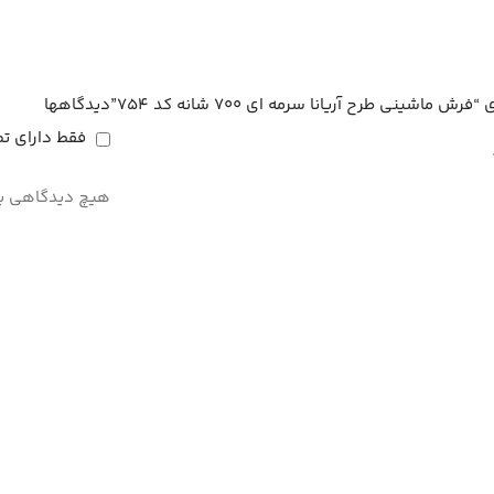
شینی طرح آریانا سرمه ای 700 شانه کد 754”
دیدگاهها
فقط دارای ت
هیچ دیدگاهی بر