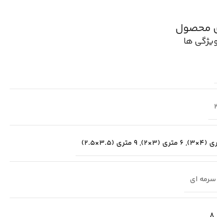
ی محصول
یژگی ها
,
6 متری (3×2)
,
9 متری (3.5×2.5)
سرمه ای
8