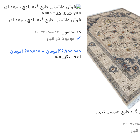
فرش ماشینی طرح گبه بلوچ سرمه ای
700 شانه کد 80042
کد محصول:
16F72080042
موجود در انبار
46,700,000
تومان
–
1,600,000
تومان
انتخاب گزینه ها
گبه طرح هریس تبریز
 کد 76006
22F7760
نبار