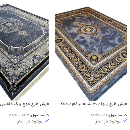
فرش طرح ژیوا 700 شانه تراکم 2550
کد 70041
10 رنگ کد 2737
کد محصول:
18F720041
کد محصول:
16F7102737
موجود در انبار
موجود در انبار