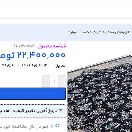
نتزی
فرش سنتی
فرش کودک
سایر موارد
75
شناسه محصول:
16F730754
22,400,000
توما
سایز
12 متری (4×3)
9 متری (3.5×2.5)
+
-
📅 تاریخ آخرین تغییر قیمت:
1 ماه پیش (1405/04/02)
4
نفر در حال مشاهده این 