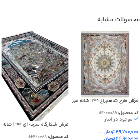
محصولات مشابه
فرش طرح شاهچراغ 1200 شانه غیر
برجسته کد 20089
کد محصول:
11F220089
موجود در انبار
فرش شکارگاه سرمه ای 1200 شانه
تراکم 3600 کد 20088
49,700,000
تومان
–
کد محصول:
16F220088
24,900,000
تومان