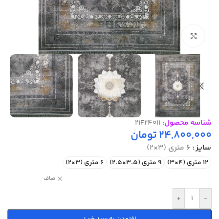
بزرگنمایی تصویر
شناسه محصول:
21F24011
24,800,000
تومان
سایز
6 متری (3×2)
12 متری (4×3)
9 متری (3.5×2.5)
6 متری (3×2)
صاف
+
-