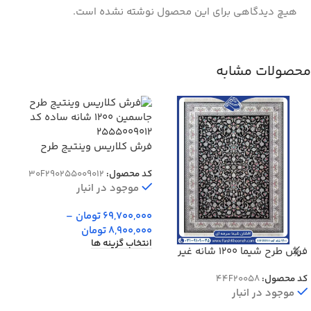
هیچ دیدگاهی برای این محصول نوشته نشده است.
محصولات مشابه
فرش کلاریس وینتیج طرح
جاسمین 1200 شانه ساده کد
کد محصول:
30F290255009012
255009012
موجود در انبار
69,700,000
تومان
–
8,900,000
تومان
انتخاب گزینه ها
فرش طرح شیما 1200 شانه غیر
برجسته رنگ سرمه ای کد 20058
کد محصول:
44F20058
موجود در انبار