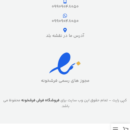
09909048050
09909048050
آدرس ما در نقشه بلد
مجوز های رسمی فرشخونه
کپی رایت – تمام حقوق این وب سایت برای
فروشگاه فرش فرشخونه
محفوظ می
باشد.