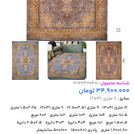
بزرگنمایی تصویر
شناسه محصول:
30F2300401
34,900,000
تومان
سایز
6 متری (3×2)
12 متری (4×3)
9 متری (3.5×2.5)
6 متری (3×2)
2.25×1.5 متری
1.5×1 متری
4×1 متری
3×1 متری
2×1 متری
2×2 مربع
1.5×1.5 مربع
1×1 مربع
4×4 دایره
3×3 دایره
2.5×2.5 دایره
1.80×1.20 متری
پادری (80×50)
100×50 سانتیمتر