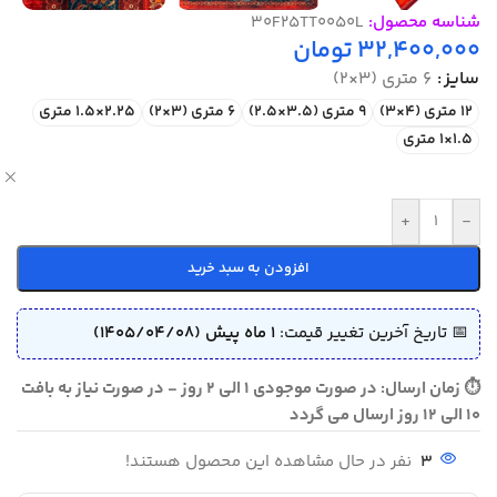
شناسه محصول:
30F25TT0050L
32,400,000
تومان
سایز
6 متری (3×2)
12 متری (4×3)
9 متری (3.5×2.5)
6 متری (3×2)
2.25×1.5 متری
1.5×1 متری
ص
+
-
افزودن به سبد خرید
📅 تاریخ آخرین تغییر قیمت:
1 ماه پیش (1405/04/08)
⏱ زمان ارسال: در صورت موجودی 1 الی 2 روز - در صورت نیاز به بافت
10 الی 12 روز ارسال می گردد
3
نفر در حال مشاهده این محصول هستند!