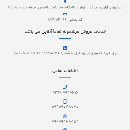
اصفهان، آران و بیدگل، بلوار دانشگاه، ساختمان الماس، طبقه دوم، واحد 2
کد پستی: 8741114066
خدمات فروش فرشخونه تماماً آنلاین می باشد
برای خرید حضوری از روز قبل با شماره 09192435630 هماهنگ کنید.
اطلاعات تماس
03191090045
09909048050
09909048050