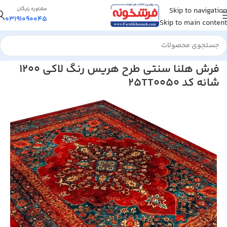
Skip to navigation
مشاوره رایگان
03191090045
Skip to main content
خانه
/
فرش ماشینی
/
فرش 1200 شانه
فرش هلنا سنتی طرح هریس رنگ لاکی 1200
شانه کد 25TT0050