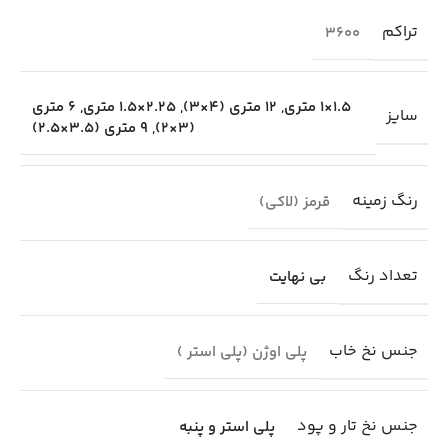
تراکم
3600
1.5×1 متری
,
12 متری (4×3)
,
2.25×1.5 متری
,
6 متری
سایز
(3×2)
,
9 متری (3.5×2.5)
رنگ زمینه
قرمز (لاکی)
تعداد رنگ
بی نهایت
جنس نخ خاب
پلی اوژن (پلی استر )
جنس نخ تار و پود
پلی استر و پنبه