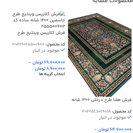
محصولات مشابه
فرش کلاریس وینتیج طرح
جاسمین 1200 شانه ساده کد
کد محصول:
30F290255009012
255009012
موجود در انبار
69,700,000
تومان
–
8,900,000
تومان
انتخاب گزینه ها
فرش هلنا طرح درختی 1200 شانه
رنگ سبز 77 رج دستبافت کد
کد محصول:
30F25CS0290SA
25CS0290
موجود در انبار
64,700,000
تومان
–