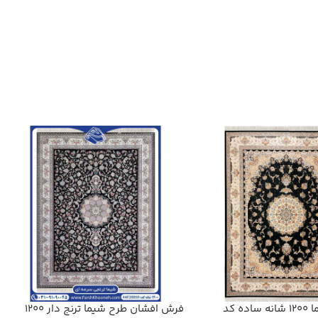
فرش طرح هما 1200 شانه ساده کد
فرش افشان طرح شیما ترنج دار 1200