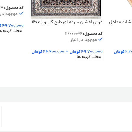
20083
کد محصول:
83
موجود در ا
رش هلنا طرح درختی 1200 شانه معادل
فرش افشان سرمه ای طرح گل ریز 1200
49,700,000
ت
شانه غیر برجسته کد 220072
انتخاب گزینه ه
کد محصول:
11F220072
موجود در انبار
2,2
تومان
49,700,000
تومان
–
24,900,000
تومان
انتخاب گزینه ها