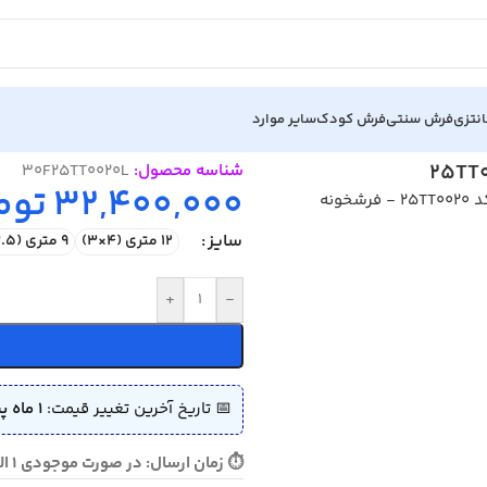
نتزی
فرش سنتی
فرش کودک
سایر موارد
25T
شناسه محصول:
30F25TT0020L
32,400,000
توم
سایز
12 متری (4×3)
9 متری (3.5×2.5)
+
-
📅 تاریخ آخرین تغییر قیمت:
1 ماه پیش (1405/04/08)
⏱ زمان ارسال: در صورت موجودی 1 الی 2 روز - در صورت نیاز به بافت 10 الی 12 روز ارسال می گردد