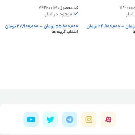
شانه کد 20059
11F2200
کد محصول:
44F20059
نبار
موجود در انبار
ومان
–
24,900,000
تومان
55,800,000
تومان
–
27,900,000
تومان
ا
انتخاب گزینه ها