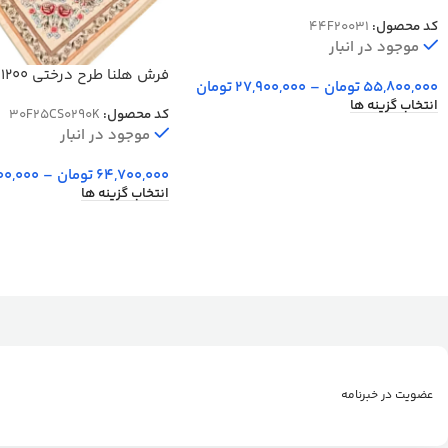
برجسته کد 20031
کد محصول:
44F20031
موجود در انبار
ف
55,800,000
تومان
–
27,900,000
تومان
77 رج دستبافت کد 25CS0290
انتخاب گزینه ها
کد محصول:
30F25CS0290K
موجود در انبار
64,700,000
تومان
–
00,000
انتخاب گزینه ها
عضویت در خبرنامه