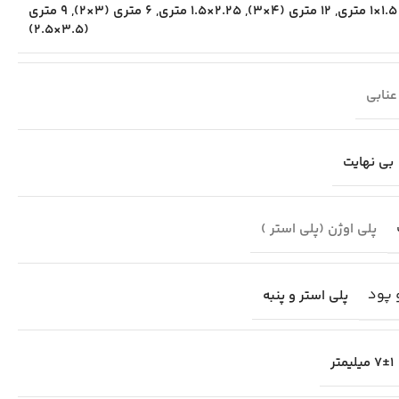
1.5×1 متری
,
12 متری (4×3)
,
2.25×1.5 متری
,
6 متری (3×2)
,
9 متری
(3.5×2.5)
عنابی
بی نهایت
پلی اوژن (پلی استر )
 پود
پلی استر و پنبه
7±1 میلیمتر