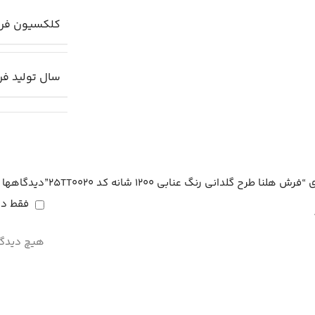
کلکسیون فر
سال تولید ف
رح گلدانی رنگ عنابی 1200 شانه کد 25TT0020”
دیدگاهها
فقط دا
هیچ دیدگا