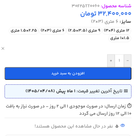
شناسه محصول:
30F25TT0060
32,400,000
تومان
سایز
6 متری (3×2)
12 متری (4×3)
9 متری (3.5×2.5)
6 متری (3×2)
2.25×1.5 متری
1.5×1 متری
ص
+
-
افزودن به سبد خرید
📅 تاریخ آخرین تغییر قیمت:
1 ماه پیش (1405/04/08)
⏱ زمان ارسال: در صورت موجودی 1 الی 2 روز - در صورت نیاز به بافت
10 الی 12 روز ارسال می گردد
5
نفر در حال مشاهده این محصول هستند!