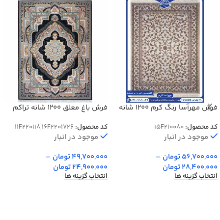
فرش مهرآسا رنگ کرم 1200 شانه
فرش باغ معلق 1200 شانه تراکم
گل برجسته کد 20080
3600
کد محصول:
15F210080
کد محصول:
11F220118,16F2201726
موجود در انبار
موجود در انبار
56,700,000
تومان
–
49,700,000
تومان
–
28,400,000
تومان
24,900,000
تومان
انتخاب گزینه ها
انتخاب گزینه ها