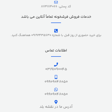
کد پستی: 8741114066
خدمات فروش فرشخونه تماماً آنلاین می باشد
برای خرید حضوری از روز قبل با شماره 09192435630 هماهنگ کنید.
اطلاعات تماس
03191090045
09909048050
09909048050
آدرس ما در نقشه بلد