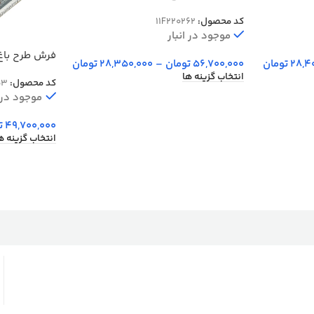
1200 شانه کد 262
کد محصول:
11F220262
موجود در انبار
28,4
تومان
56,700,000
تومان
–
28,350,000
تومان
برجسته
انتخاب گزینه ها
کد محصول:
53
موجود در ا
49,700,000
ت
انتخاب گزینه ه