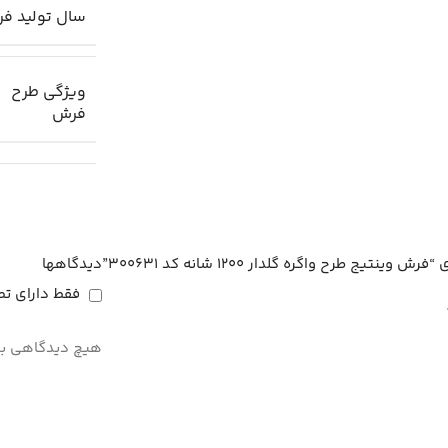
سال تولید ف
ویژگی طرح
فرش
 طرح واگره گلدار 1200 شانه کد 300631”
دیدگاهها
فقط دارای تص
هیچ دیدگاهی بر