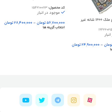
شانه کد 15F210073
کد محصول:
15F210073
موجود در انبار
فرش طرح باغ ملک 1200 شانه غیر
56,700,000
تومان
–
28,400,000
تومان
انتخاب گزینه ها
16F2202
نبار
ومان
–
24,900,000
تومان
ا