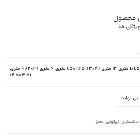
ی محصول
یژگی ها
1.5×1 متری
,
12 متری (4×3)
,
2.25×1.5 متری
,
6 متری (3×2)
,
9 متری
(3.5×2.5)
بی نهایت
خاکستری
,
زیتونی
,
سبز