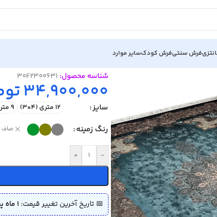
نتزی
فرش سنتی
فرش کودک
سایر موارد
شناسه محصول:
30F2300631
34,900,000
توم
سایز
12 متری (4×3)
9 متری (3.5×2.5)
رنگ زمینه
صاف
+
-
📅 تاریخ آخرین تغییر قیمت:
1 ماه پیش (1405/04/08)