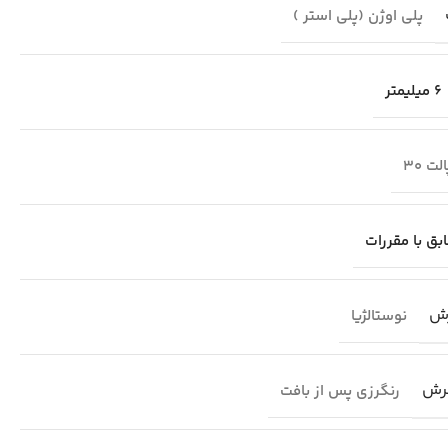
پلی اوژن (پلی استر )
6 میلیمتر
لت 30
بق با مقررات
ش
نوستالژیا
رش
رنگرزی پس از بافت