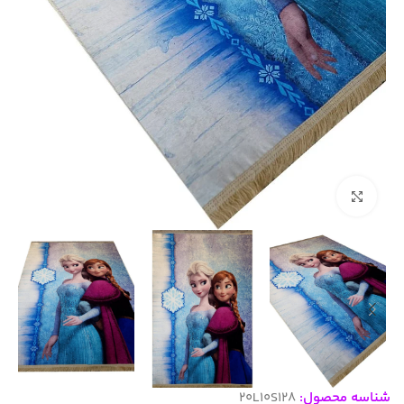
بزرگنمایی تصویر
شناسه محصول:
20L10S128