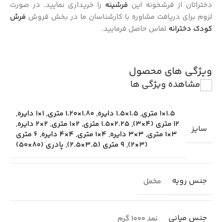
دختراتان از فرشخونه این
فرشینه
را خریداری نمایید. در صورت
لزوم برای دریافت مشاوره با کارشناسان ما در بخش فروش
فرش
کودک دخترانه
تماس حاصل فرمایید.
ویژگی های محصول
مشاهده ویژگی ها
1.5×1 متری
,
1.5×1.5 دایره
,
1.80×1.20 متری
,
1×1 دایره
,
12 متری (4×3)
,
2.25×1.5 متری
,
2×1 متری
,
2×2 دایره
,
سایز
3×1 متری
,
3×3 دایره
,
4×1 متری
,
4×4 دایره
,
6 متری
(3×2)
,
9 متری (3.5×2.5)
,
پادری (80×50)
جنس رویه
مخمل
جنس میانی
نمد 1000 گرم