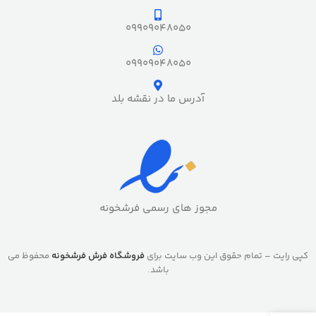
09909048050
09909048050
آدرس ما در نقشه بلد
مجوز های رسمی فرشخونه
کپی رایت – تمام حقوق این وب سایت برای
فروشگاه فرش فرشخونه
محفوظ می
باشد.