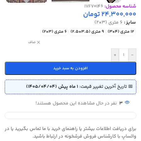
شناسه محصول:
17F70146
24,300,000
تومان
سایز
6 متری (3×2)
12 متری (4×3)
9 متری (3.5×2.5)
6 متری (3×2)
صاف
+
-
افزودن به سبد خرید
📅 تاریخ آخرین تغییر قیمت:
1 ماه پیش (1405/04/04)
3
نفر در حال مشاهده این محصول هستند!
برای دریافت اطلاعات بیشتر یا راهنمای خرید با ما تماس بگیرید یا در
واتساپ با کارشناس فروش فرشخونه در ارتباط باشید.