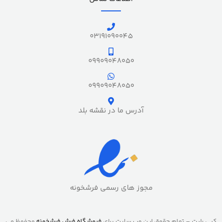
03191090045
09909048050
09909048050
آدرس ما در نقشه بلد
مجوز های رسمی فرشخونه
کپی رایت – تمام حقوق این وب سایت برای
فروشگاه فرش فرشخونه
محفوظ می