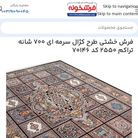
Skip to navigation
مشاوره رایگان
03191090045
Skip to main content
خانه
/
فرش ماشینی
/
فرش 700 شانه
فرش خشتی طرح کژال سرمه ای 700 شانه
تراکم 2550 کد 70146