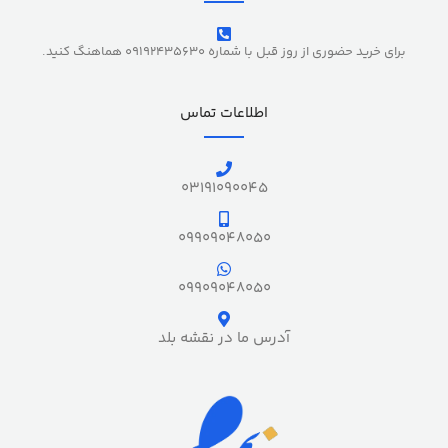
برای خرید حضوری از روز قبل با شماره 09192435630 هماهنگ کنید.
اطلاعات تماس
03191090045
09909048050
09909048050
آدرس ما در نقشه بلد