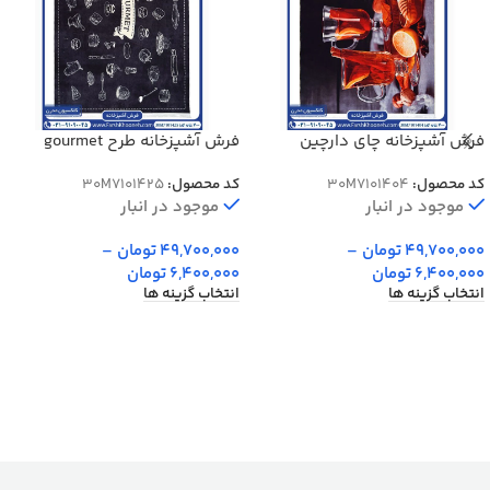
فرش آشپزخانه چای دارچین
فرش آشپزخانه طرح gourmet
عصرانه 700 شانه کد 7101404
محصول 700 شانه کد 7101425
کد محصول:
30M7101404
کد محصول:
30M7101425
موجود در انبار
موجود در انبار
49,700,000
تومان
–
49,700,000
تومان
–
6,400,000
تومان
6,400,000
تومان
انتخاب گزینه ها
انتخاب گزینه ها