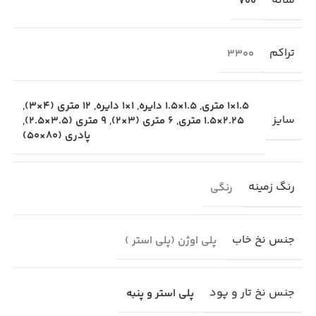
شانه
700
تراکم
3300
1.5×1 متری
,
1.5×1.5 دایره
,
1×1 دایره
,
12 متری (4×3)
,
سایز
2.25×1.5 متری
,
6 متری (3×2)
,
9 متری (3.5×2.5)
,
پادری (80×50)
رنگ زمینه
رنگی
جنس نخ خاب
پلی اوژن (پلی استر )
جنس نخ تار و پود
پلی استر و پنبه