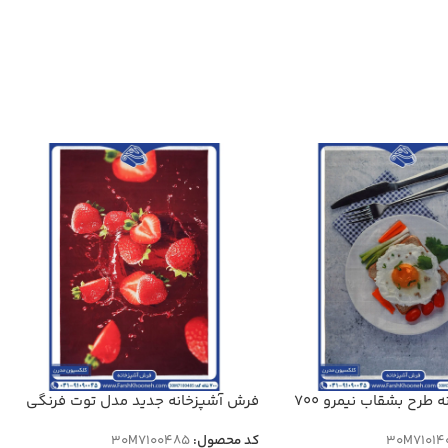
فرش آشپزخانه طرح بشقاب نیمرو 700
فرش آشپزخانه جدید مدل توت فرنگی
700 شانه کد 7100485
30M71014
کد محصول:
30M7100485