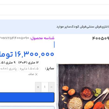
نتزی
فرش سنتی
فرش کودک
سایر موارد
شناسه محصول:
30M72544005090
16,300,000
توما
12 متری (4×3)
9 متری (3.5×2.5)
سایز
1.5×1.5 دایره
پادری (80×50)
صاف
+
-