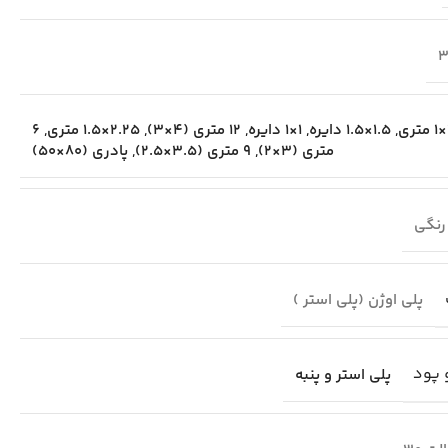
3
,
1.5×1.5 دایره
,
1×1 دایره
,
12 متری (4×3)
,
2.25×1.5 متری
,
6
متری (3×2)
,
9 متری (3.5×2.5)
,
پادری (80×50)
رنگی
پلی اوژن (پلی استر )
 پود
پلی استر و پنبه