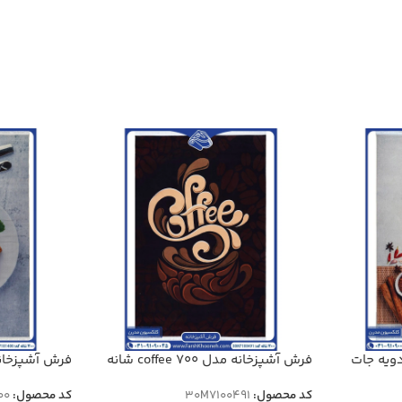
ویه جات
فرش آشپزخانه مدل coffee 700 شانه
کد 7100491
شانه کد 7101400
کد محصول:
30M7100491
کد محصول:
00