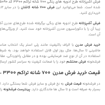
فرش آشپزخانه طرح ادویه های رنگی 700 شانه تراکم 3300 کد 4005090
شده است. شما می‌توانید این
فرش 700 شانه کاشان
را در سایز 12، 9 و 6 متری از
خریداری کنید.
فرش آشپزخانه
طرح ادویه های رنگی برگرفته شده طرح‌های مدرن آشپزخ
زیبا آن را با دکوراسیون مدرن آشپزخانه خود ست کنید. از ویژگی‌
آن است.
خرید فرش‌ مدرن
با الیاف باکیفیت مانند پلی استر یک انتخاب من
ماشینی تا سال‌ها، مثل روز اول قابل استفاده خواهد بود، به شرطی
استفاده در آن از نوع ضد فرسایشی بوده و در مقابل پاخوردگی، مقا
فرشخونه
فرش محتشم
خود را با ضمانت کیفیت به سراسر کشور ارسال
قیمت خرید فرش
مدرن
700 شانه تراکم 3300
–
در فرشخونه
قیمت فرش
به نخ فرش و سایز فرش شما بستگی دارد. ای
بسیار به صرفه است و تا سال‌ ها ماندگاری دارد.
پینترست فرشخونه
را 