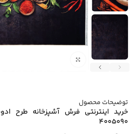
بزرگنمایی تصویر
توضیحات محصول
4005090