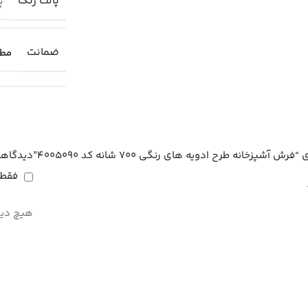
پالت رنگ
پا
ضمانت
مطا
خانه طرح ادویه های رنگی 700 شانه کد 4005090”
دیدگاهه
فقط 
هیچ دید