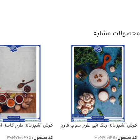
محصولات مشابه
فرش آشپزخانه رنگ آبی طرح سوپ قارچ
فرش آشپزخانه طرح کاسه اد
700 شانه کد 7101411
700 شانه کد 7100465
کد محصول:
30M7101411
کد محصول:
30M7100465