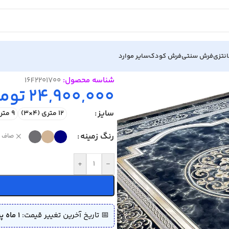
نتزی
فرش سنتی
فرش کودک
سایر موارد
شناسه محصول:
16F2201700
24,900,000
توم
سایز
12 متری (4×3)
9 متری (3.5×2.5)
رنگ زمینه
صاف
+
-
📅 تاریخ آخرین تغییر قیمت:
1 ماه پیش (1405/04/02)