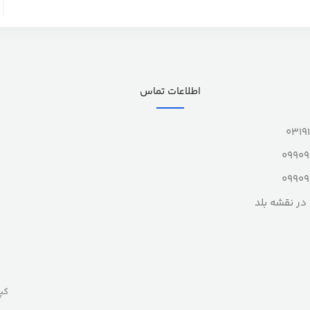
اطلاعات تماس
0319
0990
0990
در نقشه بلد
کپ