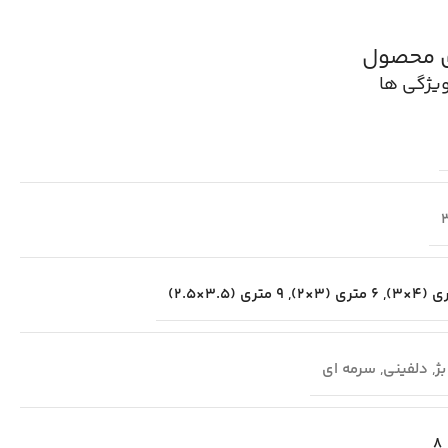
ی محصول
یژگی ها
,
6 متری (3×2)
,
9 متری (3.5×2.5)
بژ
,
دلفینی
,
سرمه ای
8