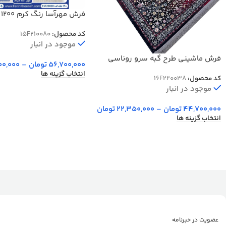
فر
برجسته کد 20080
کد محصول:
15F210080
موجود در انبار
فرش ماشینی طرح گبه سرو روناسی
56,700,000
تومان
–
00,000
1200 شانه کد 038
انتخاب گزینه ها
کد محصول:
16F220038
موجود در انبار
44,700,000
تومان
–
22,350,000
تومان
انتخاب گزینه ها
عضویت در خبرنامه