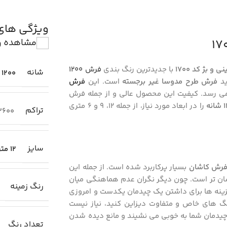
ویژگی ها
مشاهده و
با جدیدترین رنگ بندی
فرش 1200
شانه
1200
ید
فرش طرح مدوسا غیر برجسته
است. این
فرش
می رسد. کیفیت این محصول عالی و از جمله فرش
را در ابعاد مورد نیاز، از جمله 12، 9 و 6 متری
تراکم
3600
سایز
12 متری (4×3)
رش کاشان
بسیار پرکاربرد شده است. از جمله این
سان تر است. چون دیگر نگران عدم هماهنگی میان
رنگ زمینه
گزینه ها برای داشتن یک چیدمان یکدست و امروزی
نگ های خاص و متفاوت دیزاین کنید، نیاز نیست
چیدمان شما به خوبی می نشیند و مانع دیده شدن
تعداد رنگ