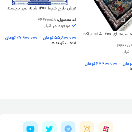
فرش طرح شیما 1200 شانه غیر برجسته
رنگ سرمه ای کد 20058
کد محصول:
44F20058
موجود در انبار
فرش شکارگاه سرمه ای 1200 شانه تراکم
55,800,000
تومان
–
27,900,000
تومان
انتخاب گزینه ها
16F2200
نبار
ومان
–
24,900,000
تومان
ا