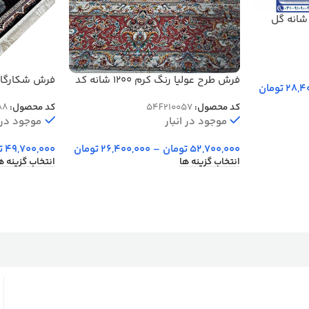
ش مهرآسا رنگ کرم 1200 شانه گل
فرش طرح عولیا رنگ کرم 1200 شانه کد
28,4
تومان
54F210057
3600 کد 20088
کد محصول:
54F210057
کد محصول:
88
موجود در انبار
موجود در ا
52,700,000
تومان
–
26,400,000
تومان
49,700,000
ت
انتخاب گزینه ها
انتخاب گزینه ه