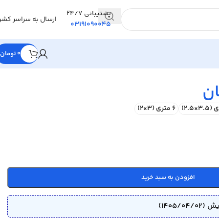
پشتیبانی 24/7
ارسال به سراسر کشو
03191090045
0
تومان
ان
6 متری (3×2)
افزودن به سبد خرید