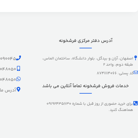
آدرس دفتر مرکزی فرشخونه
اصفهان، آران و بیدگل، بلوار دانشگاه، ساختمان الماس،
1090045
طبقه دوم، واحد 2
9048050
کد پستی: 8741114066
9048050
خدمات فروش فرشخونه تماماً آنلاین می باشد
آدرس ما 
برای خرید حضوری از روز قبل با شماره 09192435630
هماهنگ کنید.