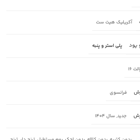
آکریلیک هیت ست
 پود
پلی استر و پنبه
لت 16
رش
فرانسوی
رش
جدید
,
سال 1404
بدون کتیبه
,
بدون کلاله
,
بدون لچک
,
بوم مستطیل
,
ترنج دار
,
ترنج