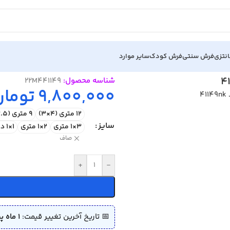
نتزی
فرش سنتی
فرش کودک
سایر موارد
4114
شناسه محصول:
22M441149
9,800,000
تومان
12 متری (4×3)
9 متری (3.5×2.5)
سایز
3×1 متری
2×1 متری
1×1 دایره
صاف
+
-
📅 تاریخ آخرین تغییر قیمت:
1 ماه پیش (1405/04/06)