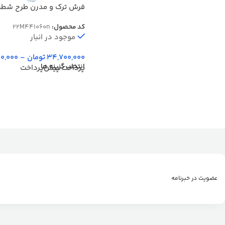
فرش ترک و مدرن طرح شطر
نقره ای کد 41160N
کد محصول:
22M441060n
موجود در انبار
34,700,000
تومان
–
0,000
انتخاب گزینه ها
پرداخت پیش‌پرداخت
عضویت در خبرنامه