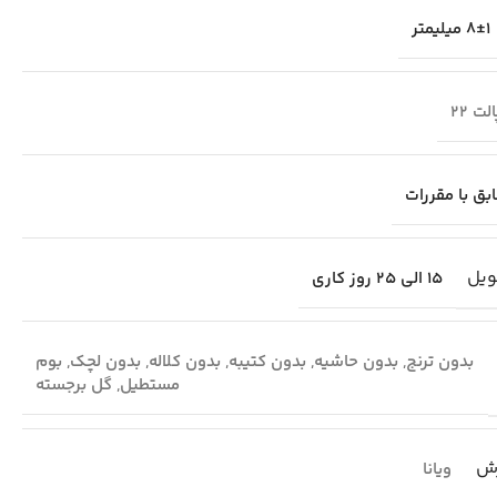
8±1 میلیمتر
لت 22
بق با مقررات
ویل
15 الی 25 روز کاری
بدون ترنج
,
بدون حاشیه
,
بدون کتیبه
,
بدون کلاله
,
بدون لچک
,
بوم
مستطیل
,
گل برجسته
ش
ویانا