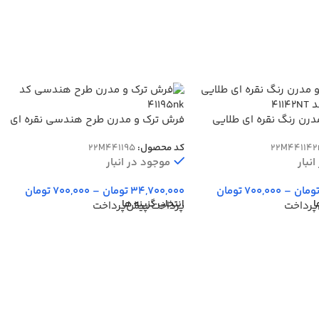
رن رنگ نقره ای طلایی
فرش ترک و مدرن طرح هندسی نقره ای
411
کرم کد 41195nk
22M441142
کد محصول:
22M441195
نبار
موجود در انبار
ومان
–
700,000
تومان
34,700,000
تومان
–
700,000
تومان
ا
انتخاب گزینه ها
پرداخت
پرداخت پیش‌پرداخت