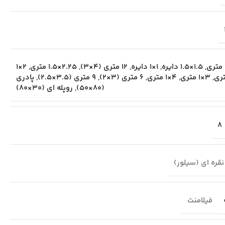
,
1.5×1.5 دایره
,
1×1 دایره
,
12 متری (4×3)
,
2.25×1.5 متری
,
2×1
ری
,
3×1 متری
,
4×1 متری
,
6 متری (3×2)
,
9 متری (3.5×2.5)
,
پادری
(80×50)
,
روپله ای (30×80)
8
نقره ای (سیلور)
فیلامنت