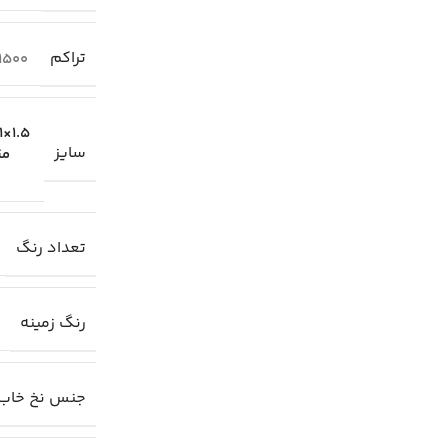
تراکم
1500
1.5×1 متری
سایز
مت
تعداد رنگ
رنگ زمینه
جنس نخ خاب