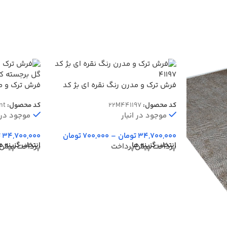
فرش ترک و مدرن رنگ نقره ای بژ کد
فرش ترک و مد
41197
گل برجسته کد 42NT
کد محصول:
22M441197
کد محصول:
nt
موجود در انبار
موجود در ا
34,700,000
تومان
–
700,000
تومان
34,700,000
ت
انتخاب گزینه ها
انتخاب گزینه ه
پرداخت پیش‌پرداخت
پرداخت پیش‌