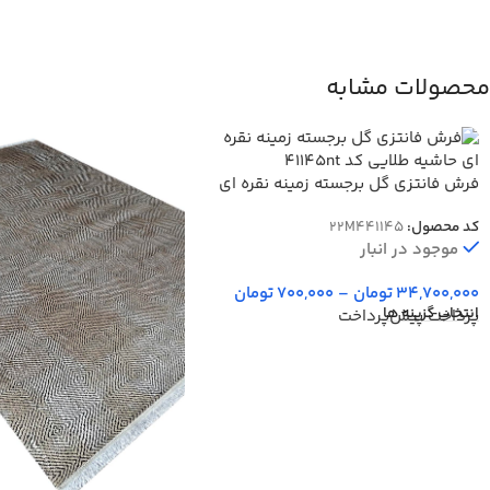
محصولات مشابه
فرش فانتزی گل برجسته زمینه نقره ای
حاشیه طلایی کد 41145nt
کد محصول:
22M441145
موجود در انبار
34,700,000
تومان
–
700,000
تومان
انتخاب گزینه ها
پرداخت پیش‌پرداخت