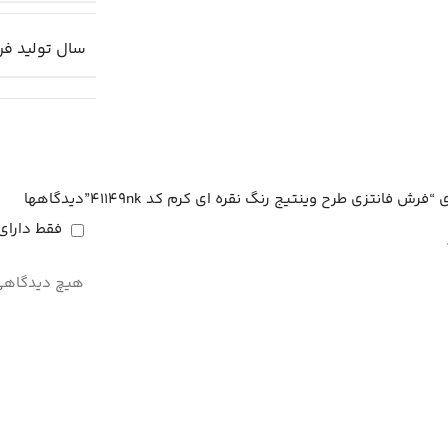
سال تولید ف
رش فانتزی طرح وینتیج رنگ نقره ای کرم کد 41149nk”
دیدگاهها
فقط دارای
هیچ دیدگاهی