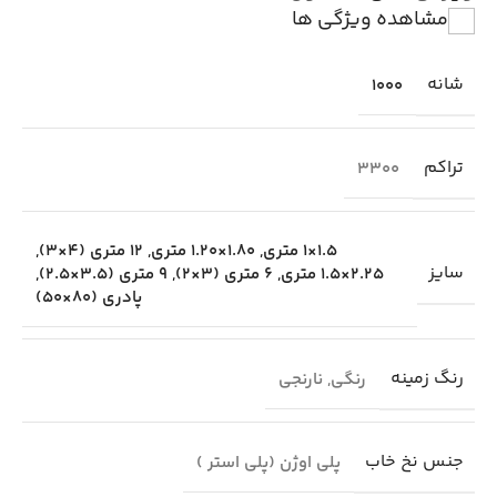
مشاهده ویژگی ها
شانه
1000
تراکم
3300
1.5×1 متری
,
1.80×1.20 متری
,
12 متری (4×3)
,
سایز
2.25×1.5 متری
,
6 متری (3×2)
,
9 متری (3.5×2.5)
,
پادری (80×50)
رنگ زمینه
رنگی
,
نارنجی
جنس نخ خاب
پلی اوژن (پلی استر )