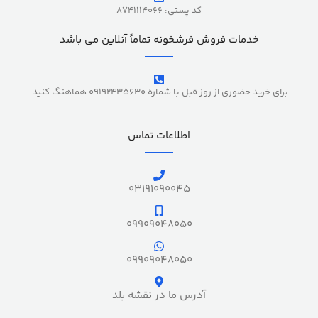
کد پستی: 8741114066
خدمات فروش فرشخونه تماماً آنلاین می باشد
برای خرید حضوری از روز قبل با شماره 09192435630 هماهنگ کنید.
اطلاعات تماس
03191090045
09909048050
09909048050
آدرس ما در نقشه بلد