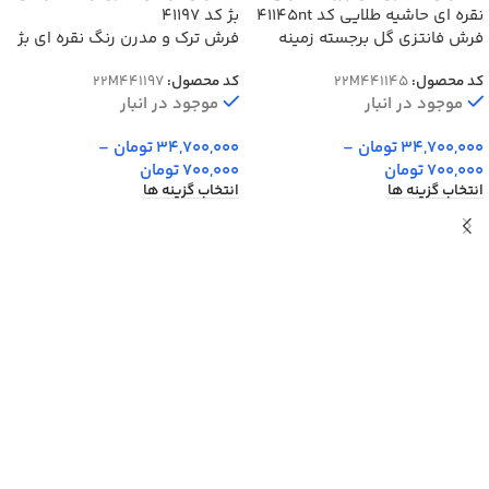
فرش فانتزی گل برجسته زمینه
فرش ترک و مدرن رنگ نقره ای بژ
نقره ای حاشیه طلایی کد 41145nt
کد 41197
کد محصول:
22M441145
کد محصول:
22M441197
موجود در انبار
موجود در انبار
34,700,000
تومان
–
34,700,000
تومان
–
700,000
تومان
700,000
تومان
انتخاب گزینه ها
انتخاب گزینه ها