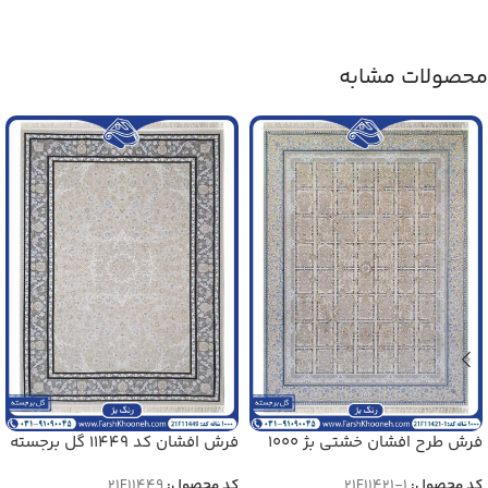
محصولات مشابه
فرش طرح افشان خشتی بژ 1000
فرش افشان کد 11449 گل برجسته
شانه کد 1421
1000 شانه
کد محصول:
21F11421-1
کد محصول:
21F11449