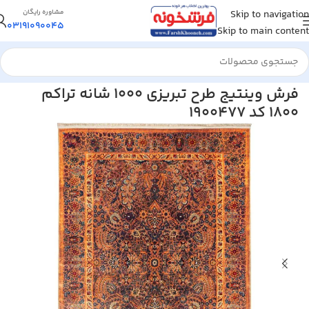
Skip to navigation
مشاوره رایگان
03191090045
Skip to main content
خانه
/
فرش ماشینی
/
فرش 1000 شانه
فرش وینتیج طرح تبریزی 1000 شانه تراکم
1800 کد 1900477