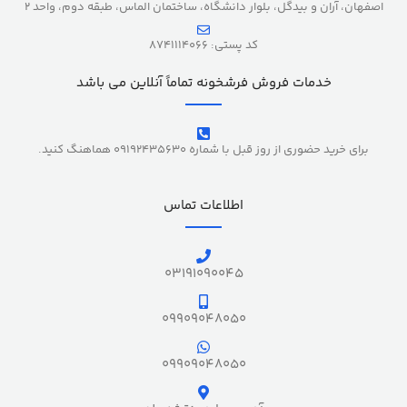
اصفهان، آران و بیدگل، بلوار دانشگاه، ساختمان الماس، طبقه دوم، واحد 2
کد پستی: 8741114066
خدمات فروش فرشخونه تماماً آنلاین می باشد
برای خرید حضوری از روز قبل با شماره 09192435630 هماهنگ کنید.
اطلاعات تماس
03191090045
09909048050
09909048050