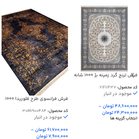
فرش ترنج گرد زمینه بژ 1000 شانه
کد 1437
کد محصول:
21F11437
موجود در انبار
فرش فرانسوی طرح فلوریدا 1000
شانه کد 900484
48,600,000
تومان
–
کد محصول:
30M1900484
24,300,000
تومان
موجود در انبار
انتخاب گزینه ها
61,700,000
تومان
–
7,900,000
تومان