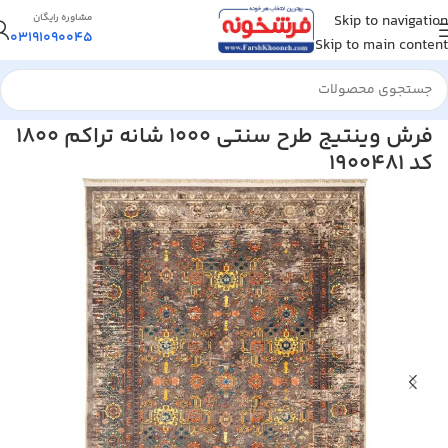
Skip to navigation
مشاوره رایگان
03191090045
Skip to main content
خانه
/
فرش ماشینی
/
فرش 1000 شانه
فرش وینتیج طرح سنتی 1000 شانه تراکم 1800
کد 1900481