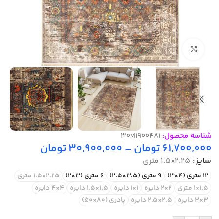
بزرگنمایی تصویر
شناسه محصول:
30M1900481
61,700,000
تومان
–
30,900,000
تومان
سایز
2.25×1.5 متری
12 متری (4×3)
9 متری (3.5×2.5)
6 متری (3×2)
2.25×1.5 متری
1.5×1 متری
2×2 دایره
1×1 دایره
1.5×1.5 دایره
4×4 دایره
3×3 دایره
2.5×2.5 دایره
پادری (80×50)