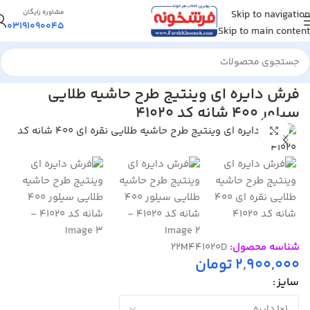
Skip to navigation
مشاوره رایگان
03191090045
Skip to main content
خانه
/
فرش گرد، بیضی
فرش دایره ای وینتیج طرح حاشیه طلایی
سیلور 400 شانه کد 41020
بزرگنمایی تصویر
شناسه محصول:
22M441020D
2,900,000
تومان
سایز