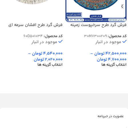
فرش گرد طرح سرخپوست زمینه
فرش گرد طرح افشان سرمه ای
آبی 700 شانه کد 7300209
500 شانه کد 1034
کد محصول:
30M7300209
کد محصول:
60D501034
موجود در انبار
موجود در انبار
42,500,000
تومان
–
4,540,000
تومان
–
4,700,000
تومان
2,020,000
تومان
انتخاب گزینه ها
انتخاب گزینه ها
عضویت در خبرنامه