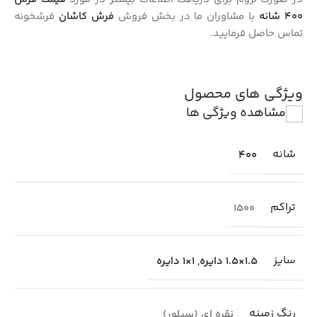
400 شانه
با مشاوران ما در بخش فروش
فرش کاشان
فرشخونه
تماس حاصل فرمایید.
ویژگی های محصول
مشاهده ویژگی ها
شانه
400
تراکم
1500
سایز
1.5×1.5 دایره
,
1×1 دایره
رنگ زمینه
نقره ای (سیلور)