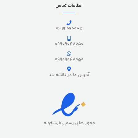
اطلاعات تماس
03191090045
09909048050
09909048050
آدرس ما در نقشه بلد
مجوز های رسمی فرشخونه