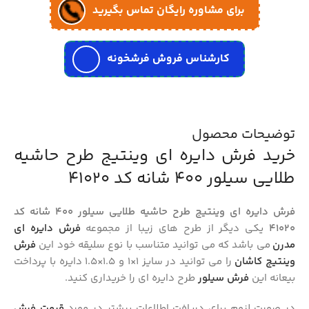
برای مشاوره رایگان تماس بگیرید
کارشناس فروش فرشخونه
توضیحات محصول
خرید فرش دایره ای وینتیج طرح حاشیه
طلایی سیلور 400 شانه کد 41020
فرش دایره ای وینتیج طرح حاشیه طلایی سیلور 400 شانه کد
41020
یکی دیگر از طرح های زیبا از مجموعه
فرش دایره ای
مدرن
می باشد که می توانید متناسب با نوع سلیقه خود این
فرش
وینتیج کاشان
را می توانید در سایز 1×1 و 1.5×1.5 دایره با پرداخت
بیعانه این
فرش سیلور
طرح دایره ای را خریداری کنید.
در صورت لزوم برای دریافت اطلاعات بیشتر در مورد
قیمت فرش