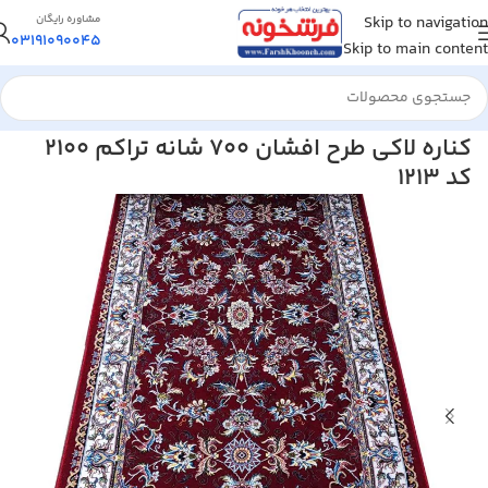
Skip to navigation
مشاوره رایگان
03191090045
Skip to main content
خانه
/
فرش کناره
کناره لاکی طرح افشان 700 شانه تراکم 2100
کد 1213