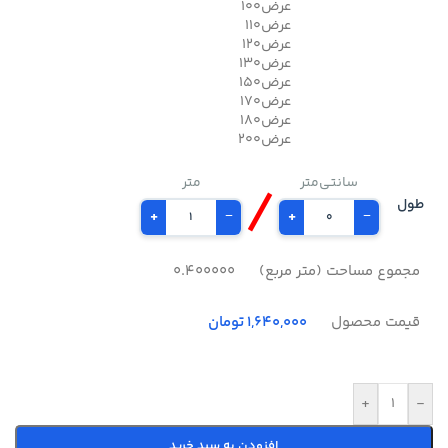
100عرض
110عرض
120عرض
130عرض
150عرض
170عرض
180عرض
200عرض
/
سانتی‌متر
متر
طول
+
−
+
−
مجموع مساحت (متر مربع)
0.400000
قیمت محصول
1,640,000 تومان
+
-
افزودن به سبد خرید