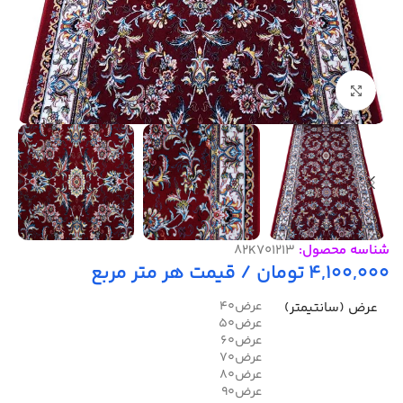
بزرگنمایی تصویر
شناسه محصول:
82K701213
4,100,000
تومان
/ قیمت هر متر مربع
40عرض
عرض (سانتیمتر)
50عرض
60عرض
70عرض
80عرض
90عرض