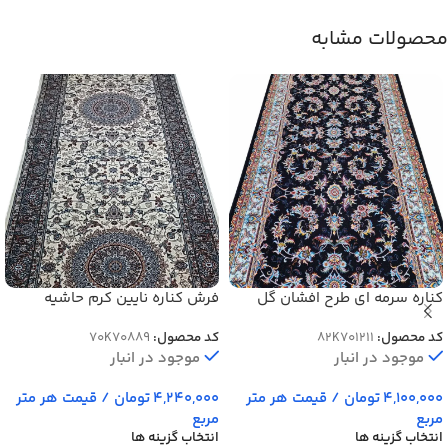
محصولات مشابه
کناره سرمه ای طرح افشان گل
فرش کناره نایین کرم حاشیه
گندمی 700 شانه کد 701211
گردویی کد 70889
کد محصول:
82K701211
کد محصول:
70K70889
موجود در انبار
موجود در انبار
4,100,000
تومان
/ قیمت هر متر
4,240,000
تومان
/ قیمت هر متر
مربع
مربع
انتخاب گزینه ها
انتخاب گزینه ها