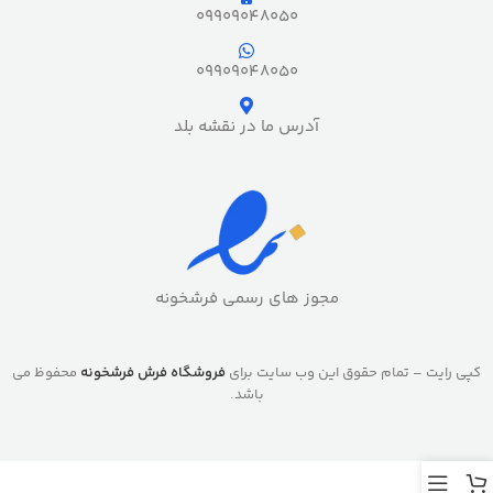
09909048050
09909048050
آدرس ما در نقشه بلد
مجوز های رسمی فرشخونه
کپی رایت – تمام حقوق این وب سایت برای
فروشگاه فرش فرشخونه
محفوظ می
باشد.