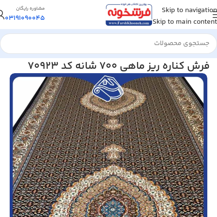
Skip to navigation
مشاوره رایگان
03191090045
Skip to main content
خانه
/
فرش کناره
فرش کناره ریز ماهی 700 شانه کد 70923