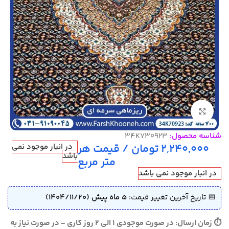
بزرگنمایی تصویر
شناسه محصول:
34K730923
2,240,000
تومان
/ قیمت هر
در انبار موجود نمی
باشد
متر مربع
در انبار موجود نمی باشد
📅 تاریخ آخرین تغییر قیمت:
5 ماه پیش (1404/11/20)
⏱ زمان ارسال: در صورت موجودی 1 الی 2 روز کاری - در صورت نیاز به