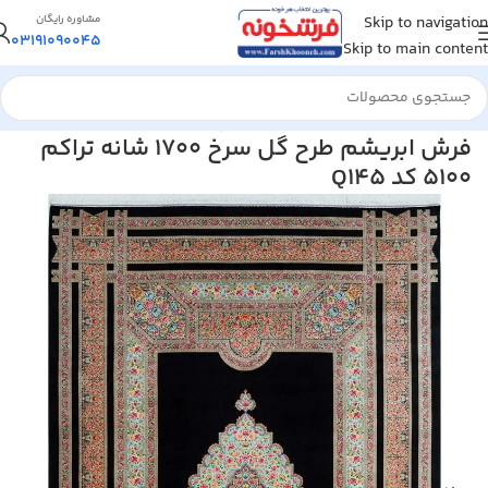
Skip to navigation
مشاوره رایگان
03191090045
Skip to main content
خانه
/
فرش ماشینی
/
فرش ابریشم و پشم
فرش ابریشم طرح گل سرخ 1700 شانه تراکم
5100 کد Q145