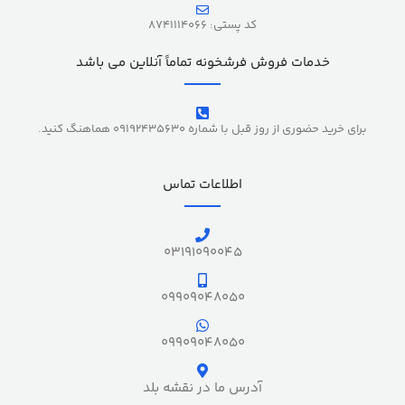
کد پستی: 8741114066
خدمات فروش فرشخونه تماماً آنلاین می باشد
برای خرید حضوری از روز قبل با شماره 09192435630 هماهنگ کنید.
اطلاعات تماس
03191090045
09909048050
09909048050
آدرس ما در نقشه بلد