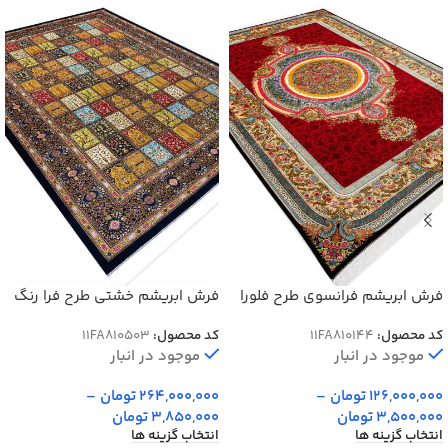
فرش ابریشم فرانسوی طرح فلورا
فرش ابریشم خشتی طرح فرا رنگ
1700 شانه تراکم 5100 کد Q144
آبی کاربنی و سرمه ای کد Q503
کد محصول:
11FA810144
کد محصول:
11FA810503
موجود در انبار
موجود در انبار
126,000,000
تومان
–
264,000,000
تومان
–
3,500,000
تومان
3,850,000
تومان
انتخاب گزینه ها
انتخاب گزینه ها