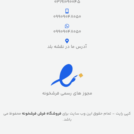
03191090045
09909048050
09909048050
آدرس ما در نقشه بلد
مجوز های رسمی فرشخونه
کپی رایت – تمام حقوق این وب سایت برای
فروشگاه فرش فرشخونه
محفوظ می
باشد.