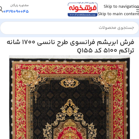
Skip to navigation
مشاوره رایگان
03191090045
Skip to main content
خانه
/
فرش ماشینی
/
فرش ابریشم و پشم
فرش ابریشم فرانسوی طرح نانسی 1700 شانه
تراکم 5100 کد Q155