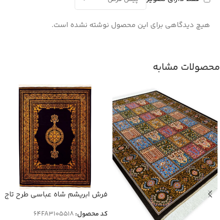
هیچ دیدگاهی برای این محصول نوشته نشده است.
محصولات مشابه
فرش ابریشم شاه عباسی طرح تاج
1500 شانه 12 رنگ کد
کد محصول:
64FA3105518
64FA3105518