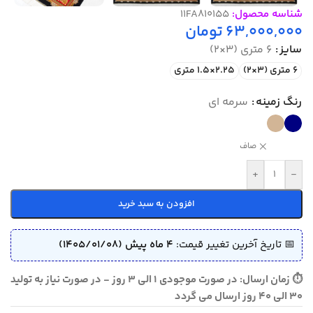
شناسه محصول:
11FA810155
63,000,000
تومان
سایز
6 متری (3×2)
6 متری (3×2)
2.25×1.5 متری
رنگ زمینه
سرمه ای
صاف
+
-
افزودن به سبد خرید
📅 تاریخ آخرین تغییر قیمت:
4 ماه پیش (1405/01/08)
⏱ زمان ارسال: در صورت موجودی 1 الی 3 روز - در صورت نیاز به تولید
30 الی 40 روز ارسال می گردد