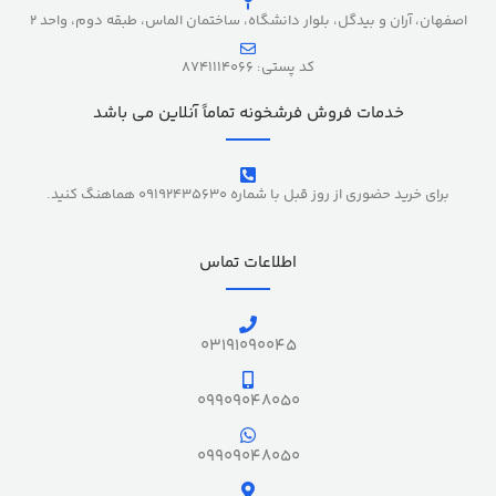
اصفهان، آران و بیدگل، بلوار دانشگاه، ساختمان الماس، طبقه دوم، واحد 2
کد پستی: 8741114066
خدمات فروش فرشخونه تماماً آنلاین می باشد
برای خرید حضوری از روز قبل با شماره 09192435630 هماهنگ کنید.
اطلاعات تماس
03191090045
09909048050
09909048050