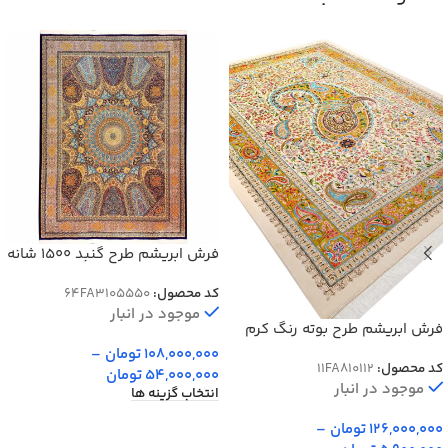
فرش ابریشم طرح گنبد 1500 شانه
12 رنگ کد 64FA3105550
کد محصول:
64FA3105550
موجود در انبار
فرش ابریشم طرح بوته رنگ کرم
1700 شانه تراکم 5100 کد Q112
108,000,000
تومان
–
کد محصول:
11FA810112
54,000,000
تومان
موجود در انبار
انتخاب گزینه ها
126,000,000
تومان
–