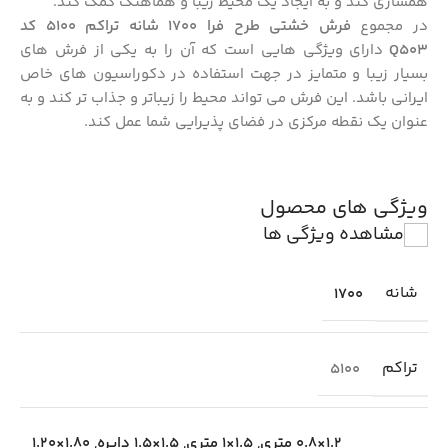
همسازی کند و به ایجاد یک محیط زیبا و هماهنگ کمک کند.
در مجموع
فرش خشتی طرح فرا 1700 شانه تراکم 5100 کد
Q503
دارای ویژگی‌ هایی است که آن را به یکی از فرش‌ های
بسیار زیبا و متمایز در جهت استفاده در دکوراسیون های خاص
ایرانی باشد. این فرش می‌ تواند محیط را زیباتر و جذاب‌ تر کند و به
عنوان یک نقطه مرکزی در فضای پذیرایی شما عمل کند.
ویژگی های محصول
مشاهده ویژگی ها
شانه
1700
تراکم
5100
1.2×0.8 متری
,
1.5×1 متری
,
1.5×1.5 دایره
,
1.80×1.20