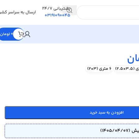
پشتیبانی 24/7
ارسال به سراسر کشو
03191090045
0
تومان
ان
6 متری (3×2)
افزودن به سبد خرید