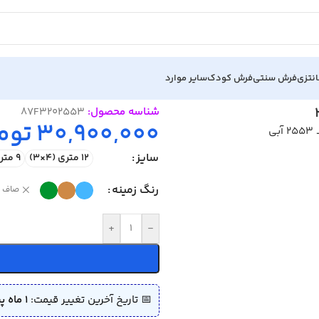
نتزی
فرش سنتی
فرش کودک
سایر موارد
2
شناسه محصول:
87F3202553
30,900,000
توم
سایز
12 متری (4×3)
9 متری (3.5×2.5)
رنگ زمینه
صاف
+
-
📅 تاریخ آخرین تغییر قیمت:
1 ماه پیش (1405/04/07)