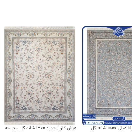
فرش طرح آریانا فیلی 1500 شانه گل
فرش گلریز جدید 1500 شانه گل برجسته