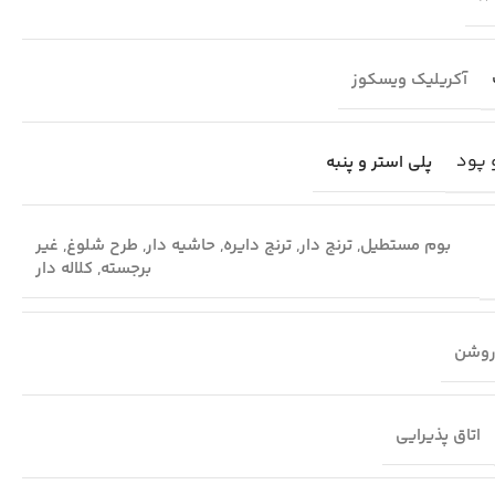
آکریلیک ویسکوز
 پود
پلی استر و پنبه
بوم مستطیل
,
ترنج دار
,
ترنج دایره
,
حاشیه دار
,
طرح شلوغ
,
غیر
برجسته
,
کلاله دار
وشن
اتاق پذیرایی