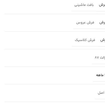
رش
بافت ماشینی
رش
فرش عروس
رش
فرش کلاسیک
لت 87
اصل