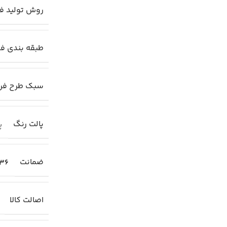
روش تولید ف
طبقه بندی ف
سبک طرح ف
پالت رنگ
پا
ضمانت
36 ماهه
اصالت کالا