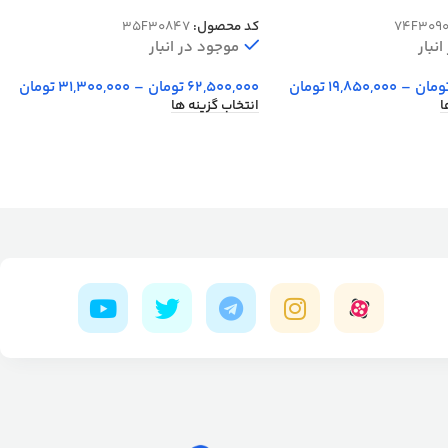
کد 30847
74F309
کد محصول:
35F30847
نبار
موجود در انبار
ومان
–
19,850,000
تومان
62,500,000
تومان
–
31,300,000
تومان
ا
انتخاب گزینه ها