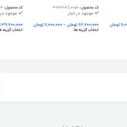
20CC0050
برجسته کد 30903
کد محصول:
30F320CC0050
کد محصول:
03
موجود در انبار
موجود در ا
11,
تومان
86,700,000
تومان
–
11,000,000
تومان
39,700,000
ت
انتخاب گزینه ها
انتخاب گزینه ه