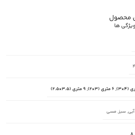
ی محصول
یژگی ها
,
6 متری (3×2)
,
9 متری (3.5×2.5)
آبی
,
سبز
,
مسی
8