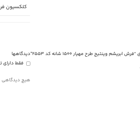
کلکسیون فر
شم وینتیج طرح مهیار 1500 شانه کد 2553”
دیدگاهها
فقط دارای ت
هیچ دیدگاهی ب