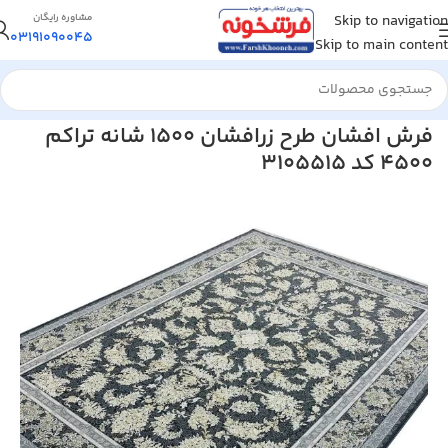
Skip to navigation
مشاوره رایگان
03191090045
Skip to main content
خانه
/
فرش ماشینی
/
فرش 1500 شانه
فرش افشان طرح زرافشان 1500 شانه تراکم
4500 کد 3105515