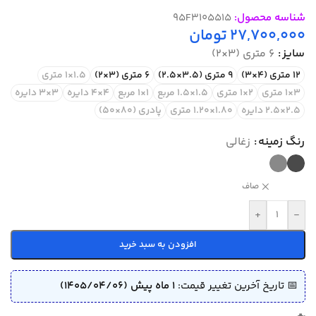
شناسه محصول:
95F3105515
27,700,000
تومان
سایز
6 متری (3×2)
12 متری (4×3)
9 متری (3.5×2.5)
6 متری (3×2)
1.5×1 متری
3×1 متری
2×1 متری
1.5×1.5 مربع
1×1 مربع
4×4 دایره
3×3 دایره
2.5×2.5 دایره
1.80×1.20 متری
پادری (80×50)
رنگ زمینه
زغالی
صاف
+
-
افزودن به سبد خرید
📅 تاریخ آخرین تغییر قیمت:
1 ماه پیش (1405/04/06)