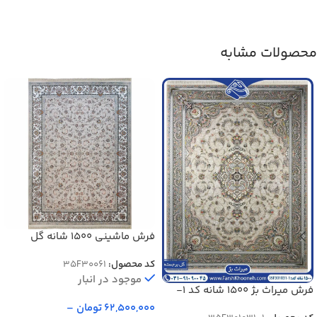
محصولات مشابه
فرش ماشینی 1500 شانه گل
برجسته طرح افشان کلاسیک
کد محصول:
35F30061
موجود در انبار
فرش میراث بژ 1500 شانه کد 1-
301031
62,500,000
تومان
–