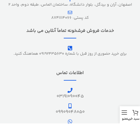
اصفهان، آران و بیدگل، بلوار دانشگاه، ساختمان الماس، طبقه دوم، واحد 2
کد پستی: 8741114066
خدمات فروش فرشخونه تماماً آنلاین می باشد
برای خرید حضوری از روز قبل با شماره 09192435630 هماهنگ کنید.
اطلاعات تماس
03191090045
09909048050
سبد خرید
منو
09909048050