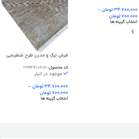
34,700,000
تومان
–
700,000
تومان
انتخاب گزینه ها
فرش ترک و مدرن طرح شطرنجی
رنگ نقره ای کد 41160N
کد محصول:
22M441060n
موجود در انبار
34,700,000
تومان
–
700,000
تومان
انتخاب گزینه ها