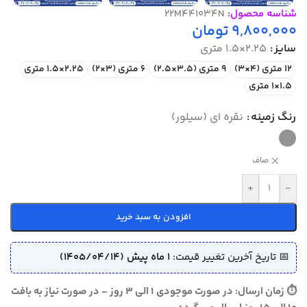
شناسه محصول:
22M441034N
9,800,000
تومان
سایز
2.25×1.5 متری
12 متری (4×3)
9 متری (3.5×2.5)
6 متری (3×2)
2.25×1.5 متری
1.5×1 متری
رنگ زمینه
نقره ای (سیلور)
صاف
+
-
افزودن به سبد خرید
📅 تاریخ آخرین تغییر قیمت:
1 ماه پیش (1405/04/14)
⏱ زمان ارسال: در صورت موجودی 1 الی 3 روز - در صورت نیاز به بافت