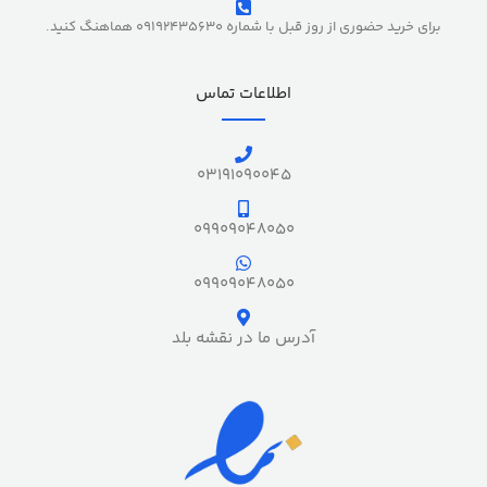
برای خرید حضوری از روز قبل با شماره 09192435630 هماهنگ کنید.
اطلاعات تماس
03191090045
09909048050
09909048050
آدرس ما در نقشه بلد