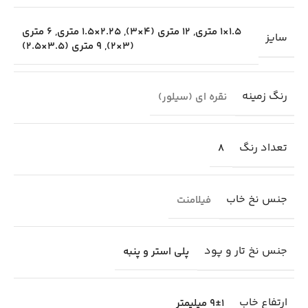
1.5×1 متری
,
12 متری (4×3)
,
2.25×1.5 متری
,
6 متری
سایز
(3×2)
,
9 متری (3.5×2.5)
رنگ زمینه
نقره ای (سیلور)
تعداد رنگ
8
جنس نخ خاب
فیلامنت
جنس نخ تار و پود
پلی استر و پنبه
ارتفاع خاب
9±1 میلیمتر