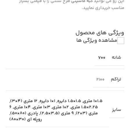
این رو می توانید
گبه ماشینی
طرح سنتی را با قیمتی بسیار
مناسب خریداری نمایید.
ویژگی های محصول
مشاهده ویژگی ها
شانه
700
تراکم
2100
1.5×1 متری
,
1.5×1.5 دایره
,
1×1 دایره
,
12 متری (4×3)
,
2.25×1.5 متری
,
2×1 متری
,
3×1 متری
,
4×1 متری
,
6
سایز
متری (3×2)
,
9 متری (3.5×2.5)
,
پادری (80×50)
,
روپله ای (30×80)