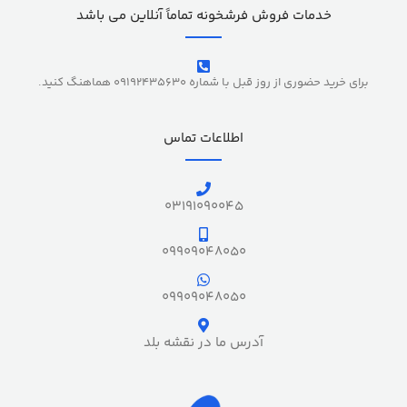
خدمات فروش فرشخونه تماماً آنلاین می باشد
برای خرید حضوری از روز قبل با شماره 09192435630 هماهنگ کنید.
اطلاعات تماس
03191090045
09909048050
09909048050
آدرس ما در نقشه بلد