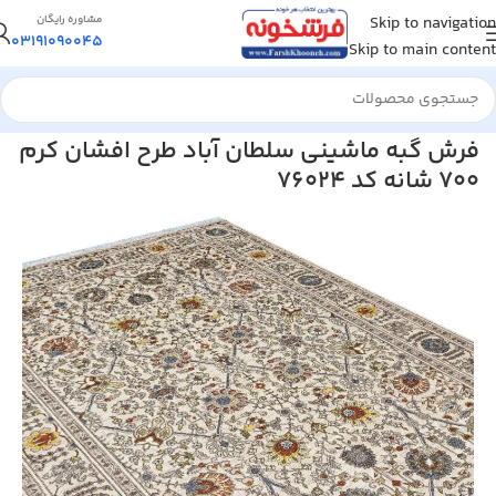
Skip to navigation
مشاوره رایگان
03191090045
Skip to main content
خانه
/
فرش ماشینی
/
فرش 700 شانه
فرش گبه ماشینی سلطان آباد طرح افشان کرم
700 شانه کد 76024