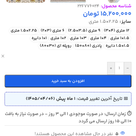
شناسه محصول:
22F776024
15,200,000
تومان
سایز
2.25×1.5 متری
12 متری (4×3)
9 متری (3.5×2.5)
6 متری (3×2)
2.25×1.5 متری
1.5×1 متری
4×1 متری
3×1 متری
2×1 متری
1×1 دایره
1.5×1.5 دایره
پادری (80×50)
روپله ای (30×80)
ص
+
-
افزودن به سبد خرید
📅 تاریخ آخرین تغییر قیمت:
1 ماه پیش (1405/04/06)
⏱ زمان ارسال: در صورت موجودی 1 الی 3 روز - در صورت نیاز به بافت
10 الی 15 روز ارسال می گردد
5
نفر در حال مشاهده این محصول هستند!