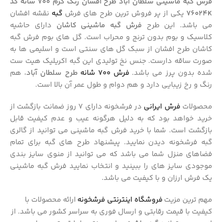
فرش گبه ماشینی سلطان آباد طرح افشان رنگ کرم 700 شانه کد
76024K
یکی از پر فروش ترین طرح های فرش
گبه
نقشه افشان
می باشد. این طرح
فرش گبه ماشینی کاشان
دارای حاشیه
کلاسیک و بوم بدون ترنج و محراب است. گل های بوم فرش گبه
کاشان طرح افشان از سبک گل های سنتی است و اسلیمی ها به
صورت ساقه دارست. جنس نخ تولیدی این گبه اکریلیک هیت ست
شده بدون پرز می باشد.
فرش 700 شانه
طرح سلطان آباد
، هم
رنگ و رخ زیبایی دارد و هم دوام و طول عمر آن بالا است.
محصولات
فرش ایرانی
در فرشخونه دارای ۷ روز ضمانت بازگشت از
خرید خواهد بود که به دلیل هرگونه عیب و عدم کیفیت قابل
بازگشت است. شما با خرید فرش گبه ماشینی می توانید از گالری
گبه فرشخونه دیدن نمایید. پیشنهاد طرح های گبه برای تمام
فضاهای منزل شما می باشد که می توانید از منوی سایز بندی
موجودی سایز های را ببینید و انتخاب نمایید فرش گبه ماشینی
یک فرش ارزان و با کیفیت می باشد.
مهم ترین مزیت
فروشگاه اینترنتی فرشخونه
ارائه محصولات با
کیفیت با قیمت رقابتی و ارسال فوری به سراسر کشور می باشد. از