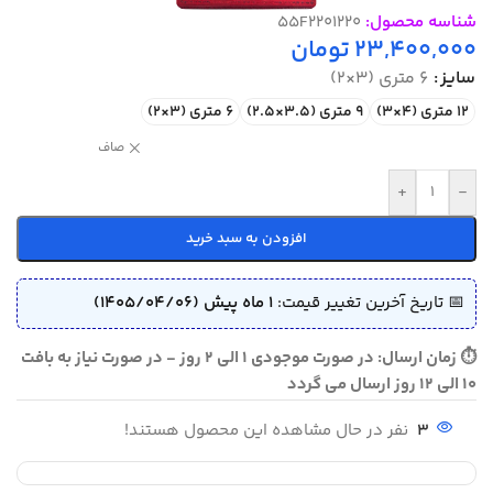
شناسه محصول:
55F2201220
23,400,000
تومان
سایز
6 متری (3×2)
12 متری (4×3)
9 متری (3.5×2.5)
6 متری (3×2)
صاف
+
-
افزودن به سبد خرید
📅 تاریخ آخرین تغییر قیمت:
1 ماه پیش (1405/04/06)
⏱ زمان ارسال: در صورت موجودی 1 الی 2 روز - در صورت نیاز به بافت
10 الی 12 روز ارسال می گردد
3
نفر در حال مشاهده این محصول هستند!