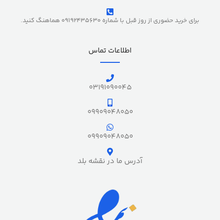
برای خرید حضوری از روز قبل با شماره 09192435630 هماهنگ کنید.
اطلاعات تماس
03191090045
09909048050
09909048050
آدرس ما در نقشه بلد