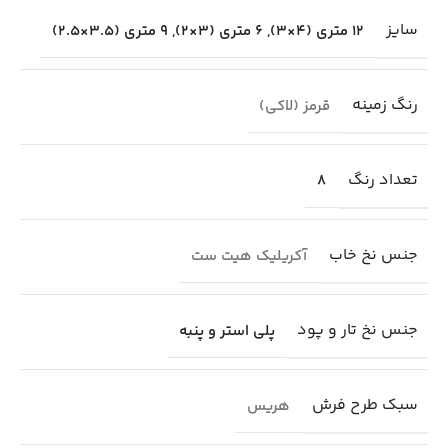
سایز
12 متری (4×3)
,
6 متری (3×2)
,
9 متری (3.5×2.5)
رنگ زمینه
قرمز (لاکی)
تعداد رنگ
8
جنس نخ خاب
آکریلیک هیت ست
جنس نخ تار و پود
پلی استر و پنبه
سبک طرح فرش
هریس