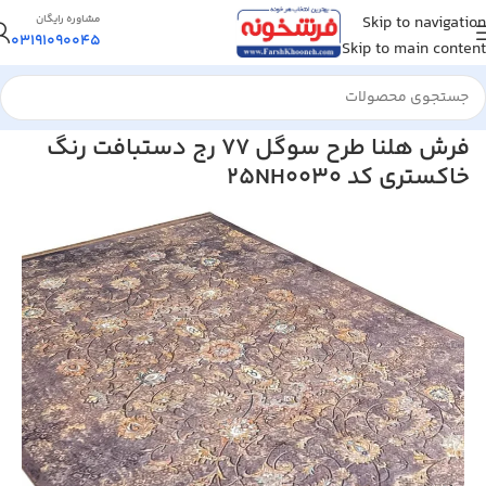
Skip to navigation
مشاوره رایگان
03191090045
Skip to main content
خانه
/
فرش ماشینی
/
فرش 1200 شانه
فرش هلنا طرح سوگل 77 رج دستبافت رنگ
خاکستری کد 25NH0030