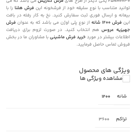
25NH0030
یکی دیگر از طرح های
فرش کلاریس
می باشد که می
توانید متناسب با نوع سلیقه خود از فرشخونه این
فرش هلنا
را با
بیعانه و ارسال فوری ثبت سفارش کنید. نخ به کار رفته در بافت
این
فرش 1200 شانه
از نوع پلی اوژن می باشد که به عنوان
فرش
جهیزیه عروس
هم انتخاب کنید. در صورت لزوم برای دریافت
اطلاعات بیشتر در مورد
خرید فرش ماشینی
با مشاوران ما در بخش
فروش تماس حاصل فرمایید.
ویژگی های محصول
مشاهده ویژگی ها
شانه
1200
تراکم
3600