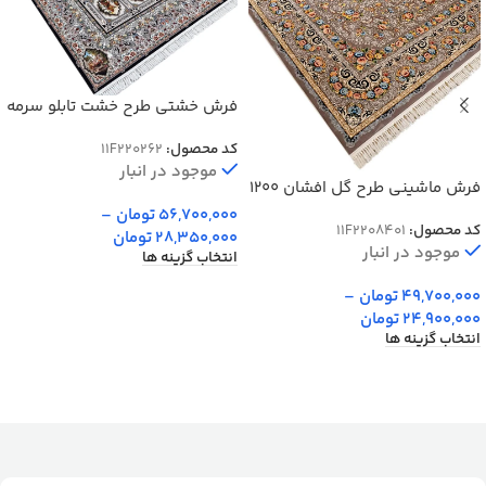
فرش خشتی طرح خشت تابلو سرمه
ای 1200 شانه کد 262
کد محصول:
11F220262
موجود در انبار
فرش ماشینی طرح گل افشان 1200
شانه غیر برجسته کد 8401
56,700,000
تومان
–
کد محصول:
11F2208401
28,350,000
تومان
موجود در انبار
انتخاب گزینه ها
49,700,000
تومان
–
24,900,000
تومان
انتخاب گزینه ها