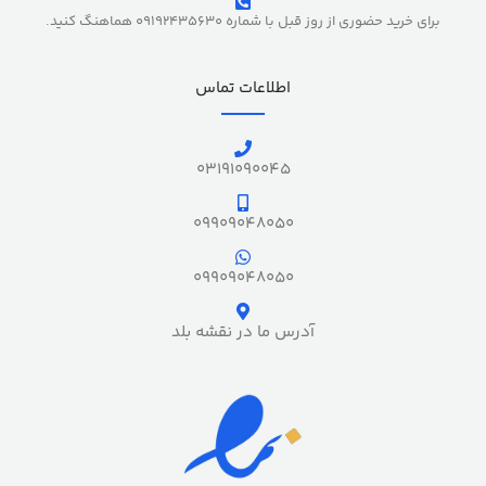
برای خرید حضوری از روز قبل با شماره 09192435630 هماهنگ کنید.
اطلاعات تماس
03191090045
09909048050
09909048050
آدرس ما در نقشه بلد