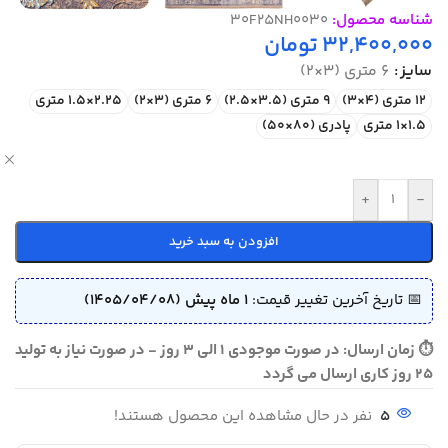
شناسه محصول:
30F25NH0030
32,400,000
تومان
سایز
6 متری (3×2)
12 متری (4×3)
9 متری (3.5×2.5)
6 متری (3×2)
2.25×1.5 متری
1.5×1 متری
پادری (80×50)
ص
+
-
افزودن به سبد خرید
📅 تاریخ آخرین تغییر قیمت:
1 ماه پیش (1405/04/08)
⏱ زمان ارسال: در صورت موجودی 1 الی 3 روز - در صورت نیاز به تولید
25 روز کاری ارسال می گردد
5
نفر در حال مشاهده این محصول هستند!