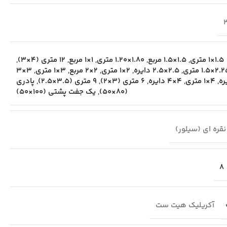
1.5×1 متری
,
1.5×1.5 مربع
,
1.80×1.20 متری
,
1×1 مربع
,
12 متری (4×3)
,
2×1.5 متری
,
2.5×2.5 دایره
,
2×1 متری
,
2×2 مربع
,
3×1 متری
,
3×3
ره
,
4×1 متری
,
4×4 دایره
,
6 متری (3×2)
,
9 متری (3.5×2.5)
,
پادری
(80×50)
,
یک جفت پشتی (100×50)
نقره ای (سیلور)
8
آکریلیک هیت ست