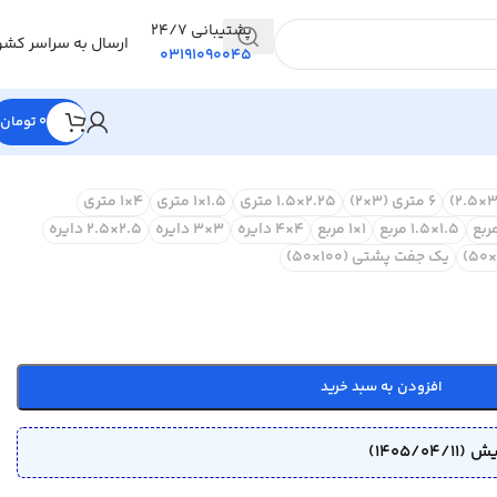
پشتیبانی 24/7
ارسال به سراسر کشو
03191090045
0
تومان
6 متری (3×2)
2.25×1.5 متری
1.5×1 متری
4×1 متری
1.5×1.5 مربع
1×1 مربع
4×4 دایره
3×3 دایره
2.5×2.5 دایره
یک جفت پشتی (100×50)
افزودن به سبد خرید