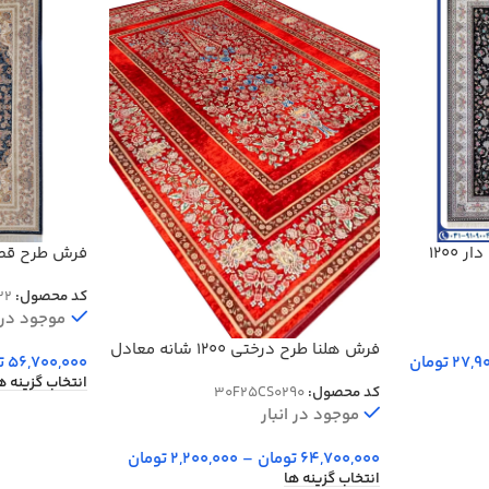
فرش افشان طرح شیما ترنج دار 1200
کد 10032
کد محصول:
32
موجود در ا
فرش هلنا طرح درختی 1200 شانه معادل
27,9
تومان
56,700,000
ت
77 رج دستبافت کد 25CS0290
انتخاب گزینه ه
کد محصول:
30F25CS0290
موجود در انبار
64,700,000
تومان
–
2,200,000
تومان
انتخاب گزینه ها