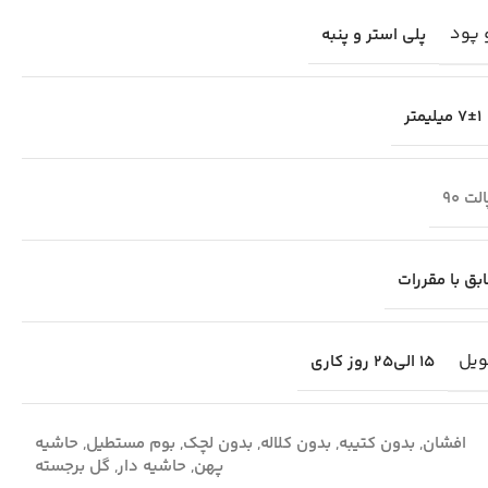
 پود
پلی استر و پنبه
7±1 میلیمتر
لت 90
بق با مقررات
ویل
15 الی25 روز کاری
افشان
,
بدون کتیبه
,
بدون کلاله
,
بدون لچک
,
بوم مستطیل
,
حاشیه
پهن
,
حاشیه دار
,
گل برجسته