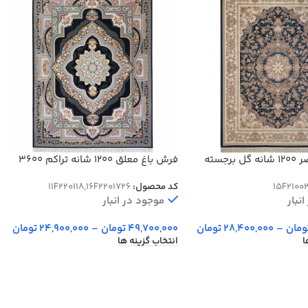
فرش طرح قصر 1200 شانه گل برجسته
فرش باغ معلق 1200 شانه تراکم 3600
15F2100
کد محصول:
11F220118,16F2201726
نبار
موجود در انبار
ومان
–
28,400,000
تومان
49,700,000
تومان
–
24,900,000
تومان
ا
انتخاب گزینه ها