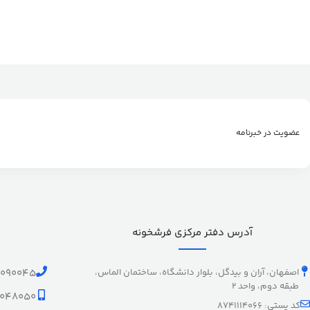
عضویت در خبرنامه
آدرس دفتر مرکزی فرشخونه
اصفهان، آران و بیدگل، بلوار دانشگاه، ساختمان الماس،
1090045
طبقه دوم، واحد 2
9048050
کد پستی: 8741114066