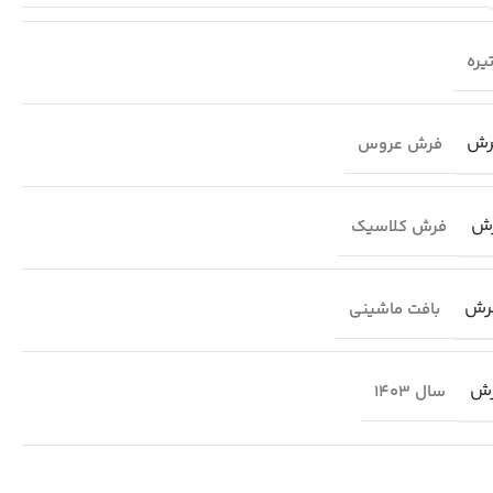
یره
رش
فرش عروس
رش
فرش کلاسیک
رش
بافت ماشینی
رش
سال 1403