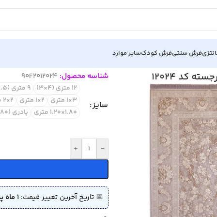
نتزی
فرش سنتی
فرش کودک
سایر موارد
د 12024
شناسه محصول:
90F2012024
12 متری (4×3)
9 متری (3.5×2.5)
3×1 متری
2×1 متری
2×2 مربع
سایز
1.80×1.20 متری
پادری (80×50)
+
-
📅 تاریخ آخرین تغییر قیمت:
1 ماه پیش (1405/04/11)