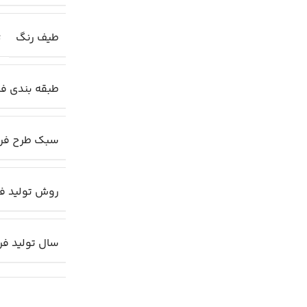
طیف رنگ
ت
طبقه بندی ف
سبک طرح ف
روش تولید ف
سال تولید ف