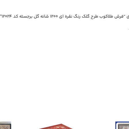
ح گلک رنگ نقره ای 1200 شانه گل برجسته کد 12024”