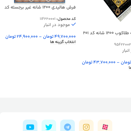
فرش هالیدی 1200 شانه غیر برجسته کد
20001
کد محصول:
11F220001
موجود در انبار
12 شانه کد 201
49,700,000
تومان
–
24,900,000
تومان
انتخاب گزینه ها
95F22002
نبار
ومان
–
43,700,000
تومان
ا