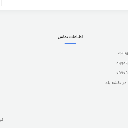
اطلاعات تماس
0319
0990
0990
در نقشه بلد
کپ