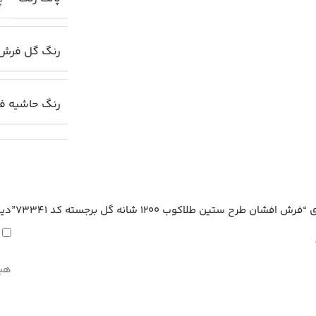
رنگ گل فرش
رنگ حاشیه ف
ح ستین طلاکوب 1200 شانه گل برجسته کد 73341”
دید
هیچ