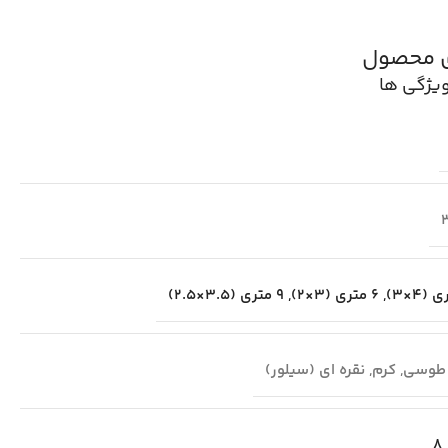
ی محصول
یژگی ها
,
6 متری (3×2)
,
9 متری (3.5×2.5)
طوسی
,
کرم
,
نقره ای (سیلور)
8