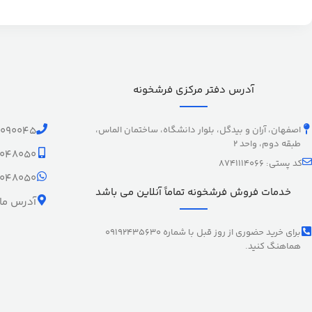
آدرس دفتر مرکزی فرشخونه
اصفهان، آران و بیدگل، بلوار دانشگاه، ساختمان الماس،
1090045
طبقه دوم، واحد 2
9048050
کد پستی: 8741114066
9048050
خدمات فروش فرشخونه تماماً آنلاین می باشد
آدرس ما 
برای خرید حضوری از روز قبل با شماره 09192435630
هماهنگ کنید.