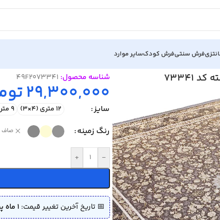
نتزی
فرش سنتی
فرش کودک
سایر موارد
7
شناسه محصول:
49F2073341
29,300,000
توم
سایز
12 متری (4×3)
9 متری (3.5×2.5)
رنگ زمینه
صاف
+
-
📅 تاریخ آخرین تغییر قیمت:
1 ماه پیش (1405/04/06)