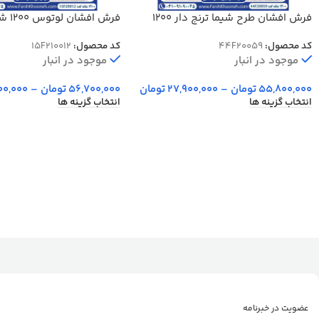
فرش افشان طرح شیما ترنج دار 1200
فرش افش
شانه کد 20059
برجسته کد 20012
کد محصول:
44F20059
کد محصول:
15F210012
موجود در انبار
موجود در انبار
55,800,000
تومان
–
27,900,000
تومان
56,700,000
تومان
–
00,000
انتخاب گزینه ها
انتخاب گزینه ها
عضویت در خبرنامه