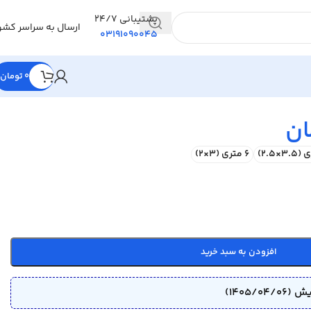
پشتیبانی 24/7
ارسال به سراسر کشو
03191090045
0
تومان
ان
6 متری (3×2)
افزودن به سبد خرید