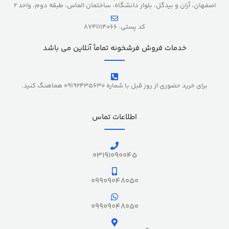
اصفهان، آران و بیدگل، بلوار دانشگاه، ساختمان الماس، طبقه دوم، واحد 2
کد پستی: 8741114066
خدمات فروش فرشخونه تماماً آنلاین می باشد
برای خرید حضوری از روز قبل با شماره 09192435630 هماهنگ کنید.
اطلاعات تماس
03191090045
09909048050
09909048050