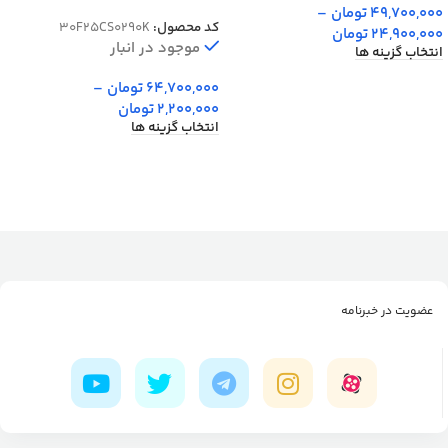
معادل 77 رج دستبافت کد
49,700,000
تومان
–
کد محصول:
30F25CS0290K
25CS0290
24,900,000
تومان
موجود در انبار
انتخاب گزینه ها
64,700,000
تومان
–
2,200,000
تومان
انتخاب گزینه ها
عضویت در خبرنامه