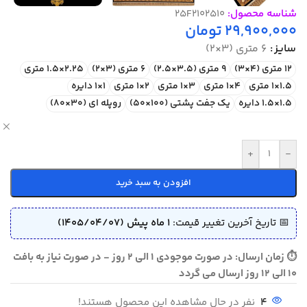
شناسه محصول:
25F2102510
29,900,000
تومان
سایز
6 متری (3×2)
12 متری (4×3)
9 متری (3.5×2.5)
6 متری (3×2)
2.25×1.5 متری
1.5×1 متری
4×1 متری
3×1 متری
2×1 متری
1×1 دایره
1.5×1.5 دایره
یک جفت پشتی (100×50)
روپله ای (30×80)
ص
+
-
افزودن به سبد خرید
📅 تاریخ آخرین تغییر قیمت:
1 ماه پیش (1405/04/07)
⏱ زمان ارسال: در صورت موجودی 1 الی 2 روز - در صورت نیاز به بافت
10 الی 12 روز ارسال می گردد
4
نفر در حال مشاهده این محصول هستند!