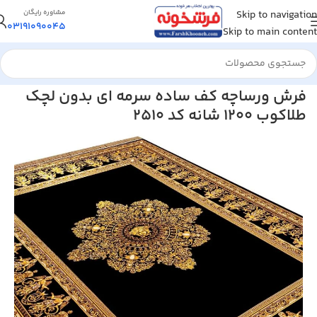
Skip to navigation
مشاوره رایگان
03191090045
Skip to main content
خانه
/
فرش ماشینی
/
فرش 1200 شانه
فرش ورساچه کف ساده سرمه ای بدون لچک
طلاکوب 1200 شانه کد 2510