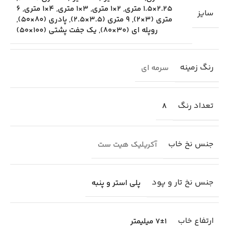
2.25×1.5 متری
,
2×1 متری
,
3×1 متری
,
4×1 متری
,
6
سایز
متری (3×2)
,
9 متری (3.5×2.5)
,
پادری (80×50)
,
روپله ای (30×80)
,
یک جفت پشتی (100×50)
رنگ زمینه
سرمه ای
تعداد رنگ
8
جنس نخ خاب
آکریلیک هیت ست
جنس نخ تار و پود
پلی استر و پنبه
ارتفاع خاب
7±1 میلیمتر