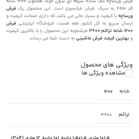
فرش ورساچه کف ساده سرمه ای بدون لچک طلاکوب 1200 شانه
کد 2510
به سبک فرش فرانسوی است. این محصول یک
فرش
ورساچه
با کیفیت و بسیار عالی می باشد که دارای ضمانت کیفیت و
ارسال سریع به کل کشور هم هست.
فروشگاه اینترنتی
فرش
1200 شانه تراکم 3600
فرشخونه این محصول را با بالاترین کیفیت
و
بهترین قیمت فرش ماشینی
به دست شما می رساند.
ویژگی های محصول
مشاهده ویژگی ها
شانه
1200
تراکم
3600
1.5×1 متری
,
1.5×1.5 دایره
,
1×1 دایره
,
12 متری (4×3)
,