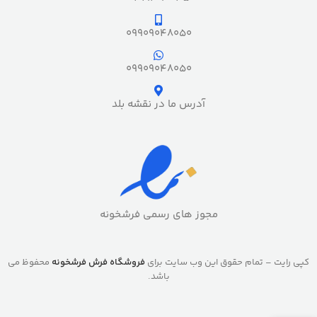
09909048050
09909048050
آدرس ما در نقشه بلد
مجوز های رسمی فرشخونه
کپی رایت – تمام حقوق این وب سایت برای
فروشگاه فرش فرشخونه
محفوظ می
باشد.